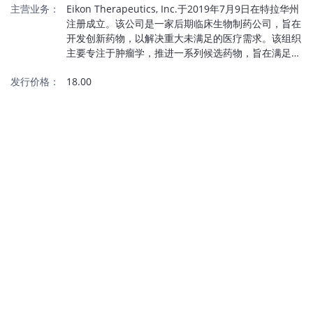
主营业务：
Eikon Therapeutics, Inc.于2019年7月9日在特拉华州
注册成立。该公司是一家后期临床生物制药公司，旨在
开发创新药物，以解决重大未满足的医疗需求。该组织
主要专注于肿瘤学，推进一系列候选药物，旨在满足大
适应症内的高未满足需求。该领导班子有着成功研发有
发行价格：
18.00
冲击力药物的显著历史。该公司的战略包括利用专有技
术平台创造新疗法，其主要候选药物针对晚期黑色素瘤
和非小细胞肺癌等严重疾病。