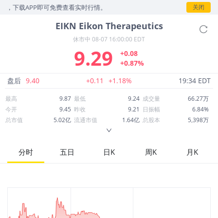
，下载APP即可免费查看实时行情。
关闭
EIKN
Eikon Therapeutics
休市中
08-07 16:00:00 EDT
9.29
+0.08
+0.87%
盘后
9.40
+0.11
+1.18%
19:34 EDT
最高
9.87
最低
9.24
成交量
66.27万
今开
9.45
昨收
9.21
日振幅
6.84%
总市值
5.02亿
流通市值
1.64亿
总股本
5,398万
成交额
630.88万
换手率
3.75%
流通股本
1,765万
市净率
0.91
ROE
-125.02%
每股收益
-6.32
分时
五日
日K
周K
月K
52周最高
17.40
52周最低
7.90
市盈率
-1.47
股息
0.00
股息收益率
0.00
ROA
-36.19%