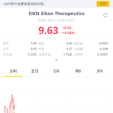
载APP即可免费查看实时行情。
关闭
EIKN
Eikon Therapeutics
交易中
08-07 10:24:10 EDT
9.63
+0.42
+4.56%
最高
9.80
最低
9.40
成交量
8.96万
今开
9.45
昨收
9.21
日振幅
4.34%
总市值
5.20亿
流通市值
1.70亿
总股本
5,398万
成交额
85.55万
换手率
0.51%
流通股本
1,765万
市净率
0.94
ROE
-125.02%
每股收益
-6.32
分时
五日
日K
周K
月K
52周最高
17.40
52周最低
7.90
市盈率
-1.52
股息
0.00
股息收益率
0.00
ROA
-36.19%