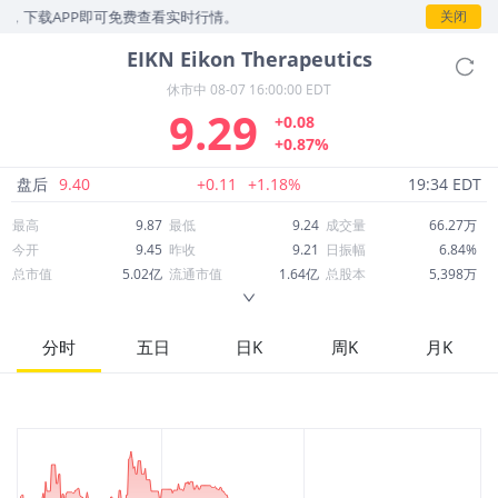
，下载APP即可免费查看实时行情。
关闭
EIKN
Eikon Therapeutics
休市中
08-07 16:00:00 EDT
9.29
+0.08
+0.87%
盘后
9.40
+0.11
+1.18%
19:34 EDT
最高
9.87
最低
9.24
成交量
66.27万
今开
9.45
昨收
9.21
日振幅
6.84%
总市值
5.02亿
流通市值
1.64亿
总股本
5,398万
成交额
630.88万
换手率
3.75%
流通股本
1,765万
市净率
0.91
ROE
-125.02%
每股收益
-6.32
分时
五日
日K
周K
月K
52周最高
17.40
52周最低
7.90
市盈率
-1.47
股息
0.00
股息收益率
0.00
ROA
-36.19%