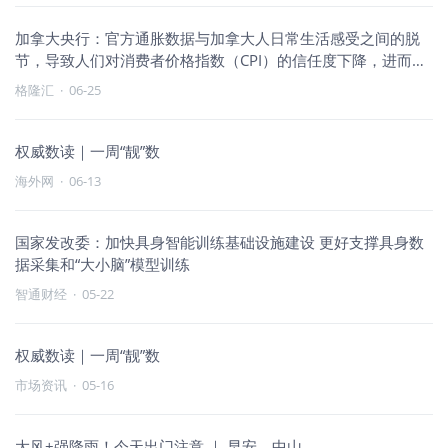
加拿大央行：官方通胀数据与加拿大人日常生活感受之间的脱
节，导致人们对消费者价格指数（CPI）的信任度下降，进而也
削弱了对
格隆汇
·
06-25
权威数读｜一周“靓”数
海外网
·
06-13
国家发改委：加快具身智能训练基础设施建设 更好支撑具身数
据采集和“大小脑”模型训练
智通财经
·
05-22
权威数读｜一周“靓”数
市场资讯
·
05-16
大风+强降雨！今天出门注意 ｜ 早安，中山