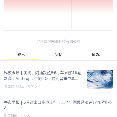
北京优虎网络科技有限公司
资讯
新帖
简况
昨夜今晨｜美光、闪迪跌超8%，苹果涨4%创
新高；Anthropic冲刺IPO；特朗普重申希望
利率下降
老虎资讯综合
·
07-15
牛市早报｜6月进出口高位上行，上半年国民经济运行情况将公
布
澎湃新闻
·
07-15