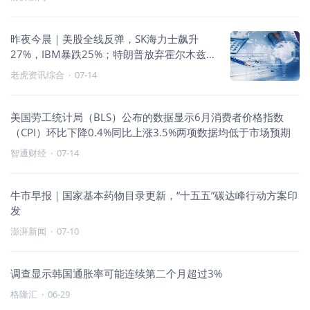
昨夜今晨｜美股全线反弹，SK海力士飙升
27%，IBM暴跌25%；特朗普放弃霍尔木兹海
峡20%收费计划；沃什听证首秀释放新政信
老虎资讯综合
·
07-14
号
美国劳工统计局（BLS）公布的数据显示6月消费者价格指数
（CPI）环比下降0.4%同比上涨3.5%两项数据均低于市场预期
智通财经
·
07-14
牛市早报｜国家基本药物目录更新，“十五五”碳达峰行动方案印
发
澎湃新闻
·
07-10
调查显示韩国通胀率可能连续第二个月超过3%
格隆汇
·
06-29