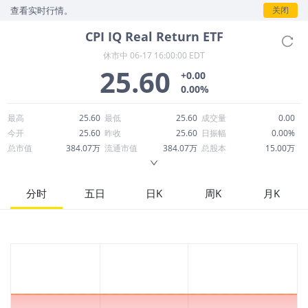
查看实时行情。
关闭
CPI
IQ Real Return ETF
休市中
06-17 16:00:00 EDT
25.60
+0.00
0.00%
最高
25.60
最低
25.60
成交量
0.00
今开
25.60
昨收
25.60
日振幅
0.00%
总市值
384.07万
流通市值
384.07万
总股本
15.00万
成交额
0.00
换手率
0.00%
流通股本
15.00万
市净率
--
ROE
--
每股收益
-0.95
分时
五日
日K
周K
月K
52周最高
25.78
52周最低
24.07
市盈率
-26.92
股息
0.00
股息收益率
0.00
ROA
--