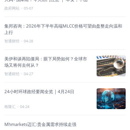
政府网站
·
05-07
集邦咨询：2026年下半年高端MLCC价格可望由盘整走向温和
上行
智通财经
·
04-28
美伊和谈再陷僵局：眼下局势如何？全球市
场又将何去何从？
智通财经
·
04-27
24小时环球政经要闻全览 | 4月24日
格隆汇
·
04-24
Mhmarkets迈汇:贵金属需求持续走强