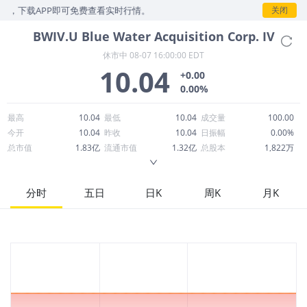
示，下载APP即可免费查看实时行情。
关闭
BWIV.U
Blue Water Acquisition Corp. IV
休市中
08-07 16:00:00 EDT
10.04
+0.00
0.00%
最高
10.04
最低
10.04
成交量
100.00
今开
10.04
昨收
10.04
日振幅
0.00%
总市值
1.83亿
流通市值
1.32亿
总股本
1,822万
成交额
1,004
换手率
0.00%
流通股本
1,315万
市净率
-3252.34
ROE
--
每股收益
-0.05
分时
五日
日K
周K
月K
52周最高
10.30
52周最低
9.92
市盈率
-214.57
股息
0.00
股息收益率
0.00
ROA
--