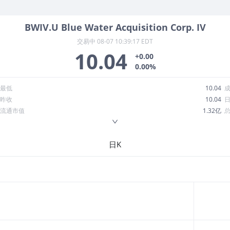
BWIV.U
Blue Water Acquisition Corp. IV
交易中
08-07 10:39:17 EDT
10.04
+0.00
0.00%
最低
10.04
昨收
10.04
流通市值
1.32亿
换手率
0.00%
ROE
--
日K
52周最低
9.92
股息收益率
0.00
R