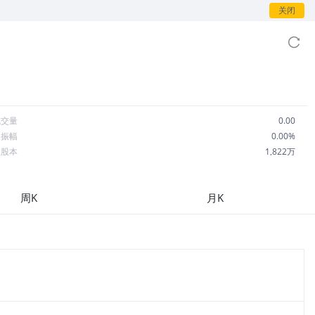
关闭
成交量
0.00
日振幅
0.00%
总股本
1,822万
流通股本
1,315万
每股收益
-0.05
周K
月K
市盈率
-214.57
OA
--