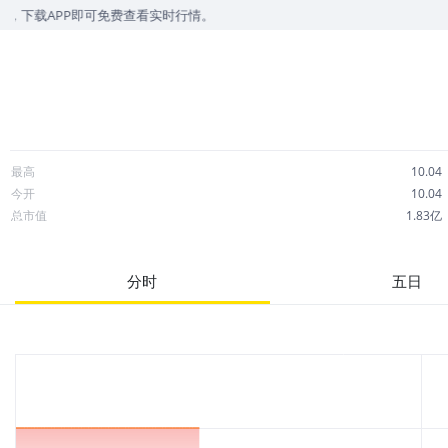
载APP即可免费查看实时行情。
最高
10.04
今开
10.04
总市值
1.83亿
成交额
1.28万
市净率
-3252.34
分时
五日
52周最高
10.30
股息
0.00