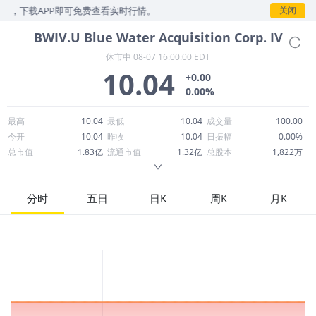
示，下载APP即可免费查看实时行情。
关闭
BWIV.U
Blue Water Acquisition Corp. IV
休市中
08-07 16:00:00 EDT
10.04
+0.00
0.00%
最高
10.04
最低
10.04
成交量
100.00
今开
10.04
昨收
10.04
日振幅
0.00%
总市值
1.83亿
流通市值
1.32亿
总股本
1,822万
成交额
1,004
换手率
0.00%
流通股本
1,315万
市净率
-3252.34
ROE
--
每股收益
-0.05
分时
五日
日K
周K
月K
52周最高
10.30
52周最低
9.92
市盈率
-214.57
股息
0.00
股息收益率
0.00
ROA
--