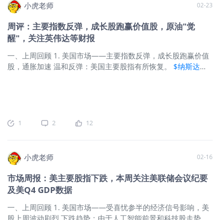
利增长27.2%，远高于
$标普500(.SPX)$
其余493家公司的
小虎老师
02-23
9.8%增速。"科技七巨头"的盈利增长在过去11个季度中已有10
个季度超过25%。 黄金反弹：在经历数周盘整后，金价年初以
周评：主要指数反弹，成长股跑赢价值股，原油"觉
来的涨势重启。截止周五尾盘，黄金期货
$黄金主连
醒"，关注英伟达等财报
2604(GCmain)$
二月大涨7.92%，白银价格飙升10.72%。
阅
读新闻>>
2. 美股板块与个股：科技巨头拖累板块回调 标普500
一、上周回顾 1. 美国市场——主要指数反弹，成长股跑赢价值
指数：上周下跌0.44%，收于6908.86点。市场整体呈现明显的
股，通胀加速 温和反弹：美国主要股指有所恢复。
$纳斯达克
避险情绪与
(.IXIC)$
指数收涨1.5%，终结了连续五周下跌的颓势；
$标普
500(.SPX)$
上涨1.1%，
$道琼斯(.DJI)$
微涨0.3%。 GDP增速放
缓：美国第四季度GDP年化增长率为1.4%，低于经济学家普遍
预期的约2.5%。其中一个负面因素是第四季度政府停摆期间联
邦支出下降。 通胀加速：周五发布的个人消费支出价格指数
1
2
12
（PCE）显示，12月通胀年率升至2.9%，为2024年3月以来最
高水平。 成长股跑赢价值股：作为成长股基准的
$罗素2000指
数ETF(IWM)$
上周收涨约1.7%，跑赢价值股指数；而罗素1000
小虎老师
02-16
价值指数仅上涨0.7%。 收益率小幅上升：10年期美国国债收益
率本周收于约4.08%，高于前一周创下的年内低点4.05%。 原
市场周报：美主要股指下跌，本周关注美联储会议纪要
油觉醒：美国原油价格
$WTI原油主连 2604(CLmain)$
上涨近
及美Q4 GDP数据
6%，创下六个多月以来最高水平。 加密货币下跌：周五，
$比
特币(BTC.USD.CC)$
交易价格跌破68,000美元，今年以来累计
一、上周回顾 1. 美国市场——受喜忧参半的经济信号影响，美
下跌约23%，远低于去年10月创下的约126,000美元的历史高
股上周波动剧烈 下跌趋势：由于人工智能前景和科技股走势的