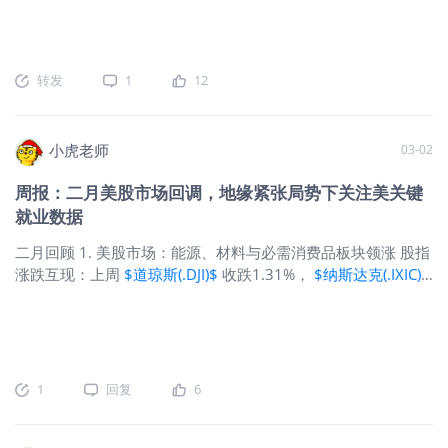
线（最大赢家） 代表公司：
$星展集团
18日（周三）美联储维持利率不变的概率高达99%。
阅读原文
之上涨，投资者寻求躲避不确定性。 负面催化剂：受中东冲
控股(D05.SI)$
>>
2. 美股：能源板块独善其身，大盘遭遇
突、油价上涨以及令人失望的月度就业报告拖累，美股指数连
续第二周下跌。
$道琼斯(.DJI)$
2.9%，
$标普500(.SPX)$
回落
2.0%，
$纳斯达克(.IXIC)$
收跌1.2%。 新兴市场抛售：避险情
转发
1
12
绪重创国际股市；MSCI EAFE指数和MSCI新兴市场指数均暴跌
近7%。 油价飙升：不断升级的军事冲突席卷中东，推动油价升
至2023年9月以来最高水平。 VIX跳涨：
$标普500波动率指数
小虎老师
03-02
(VIX)$
收于29.5，较前一周收盘水平上涨48%。 美元与收益率
逆转：周五，10年期美国国债收益率
$10年美债主连
周报：二月美股市场回调，地缘紧张局势下关注美关键
2606(ZNmain)$
收于4.15%，高于前一周的3.96%。同时，
就业数据
$美元指数(USDindex.FOREX)$
在避险资金涌入背景下走强。
四季度财报：根据FactSet数据，标普500指数成分股公司公布
二月回顾 1. 美股市场：能源、材料与必需消费品板块领涨 股指
的平均盈利较上年同期增长14.0%。 通胀观察：投资者本周关
涨跌互现：上周
$道琼斯(.DJI)$
收跌1.31%，
$纳斯达克(.IXIC)$
键关注消费者物价指数（周三）和个人消费支出物价指数（周
下跌0.95%，
$标普500(.SPX)$
指数微跌0.44%。 二月整体承
五）或将指
压：1月的温和涨势未能延续，三大指数2月月线收阴——纳指
累计下跌3.38%，标普500指数回落0.87%。相比之下，道指勉
强收高0.17%，连续第10个月保持正收益。 板块轮动：截至2
月底，能源、材料与必需消费品成为年初以来表现最佳的三大
1
回复
6
板块。与此同时，去年的领跑者——通信服务与信息技术板块
则陷入落后。 "科技七巨头"业绩：这七只股票第四季度平均盈