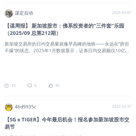
美元，高于第三季度的106亿美元，预计2026年第一季度将在
创纪录的盈利和销售推动下仍将活跃。 就业下滑：12月新增就
谋定后动
2025-03-01
业岗位仅5万，低于预期，进一步显示劳动力市场放缓迹象。但
市场情绪改善：美国消费者信心连续第二个月上升，达到四个
【谋周报】 新加坡股市：佛系投资者的“三件套”乐园
月来的最高水平。 2. 美国板块与个股——基础材料与消费周期
（2025/09 总第212期）
股领涨板块表现：基础材料 +5.83%，消费周期 +4.76%，工业
+3.49%。 半导体与能源板块也表现突出。
$SanDisk
新加坡交易所的日均交易量就像早高峰的地铁——永远在“挤但
Corp(SNDK)$
(+37.12%) 和
$拉姆研究(LRCX)$
(+17.99%) 等公
不爆”的状态。2025年1月数据显示，证券日均交易额仅10亿新
司反映出投资者对AI及芯片相关股票的浓厚兴趣。能源股亦上
元，周转率36%。这水平放在隔壁香港（周转率57%）和东京
涨，
（103%）面前，就像乌节路商场对比义乌小商品市场。但别小
看这养生模式：过去三年海峡时报指数STI累计上涨23.99%，
2025年2月更冲上3951点的历史新高。这波静水流深的走势，
完美诠释了什么叫闷声发财。亚洲最强「包租公」新加坡REITs
15
6
35
市场堪称全球「五星级房东」俱乐部：定位“小而美”：87家上市
REITs总市值877亿，是中国REITS规模的一半，美国的十分之
一，在全球REITs市场格局中的定位是「小而美」。收益率稳：
46d9935c
2022-03-31
平均派息率7.6%，比香港REITs高1.5个百分点玩法多样：从数
据中心（如吉宝DC REIT）到养老院（如枫树护理信托），应有
【SG x TIGER】今年最后机会！报名参加新加坡股市交
尽有新加坡、日本、美国政策差异表新加坡的REITS要求90%以
易节
上收入必须分红，杠杆率严控50%以下，更重要的是新加坡不