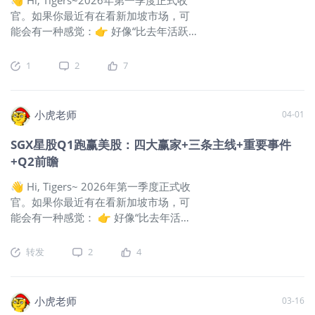
受油价下跌拖累，埃克森美孚及雪佛龙等承压。
官。如果你最近有在看新加坡市场，可
能会有一种感觉：👉 好像“比去年活跃
了”👉 但又没有明显牛市那问题来了：
Q1到底发生了什么？哪些板块在赚钱？
1
2
7
Q2还能不能做？这篇我们用数据 + 结构
+交易逻辑一次讲清楚👇📊 一、Q1星
股跑赢美股：不是大牛市，但是“修复行
小虎老师
04-01
情”🧾 指数表现（YTD）
$富时新加坡海
峡指数(STI.SI)$
Q1收盘报价，4885.45
SGX星股Q1跑赢美股：四大赢家+三条主线+重要事件
点，上涨5.15%（高于
$标普500(.SPX)$
+Q2前瞻
的2.35%），截止4月1日收盘，2026
YTD涨幅7.09%，也高于同期标普500的
👋 Hi, Tigers~ 2026年第一季度正式收
-4.63%。凸显星股的防御及韧性。📊
官。如果你最近有在看新加坡市场，可
市场活跃度（季度维度）综合
能会有一种感觉： 👉 好像“比去年活跃
Singapore Exchange
$新加坡交易所
了” 👉 但又没有明显牛市 那问题来了：
(S68.SI)$
Q1数据：股票日均成交额
Q1到底发生了什么？哪些板块在赚钱？
转发
2
4
（SDAV）：2月表现强劲，同比增长
Q2还能不能做？ 这篇我们用数据 + 结
45%至21亿新元（自2020年最高水平）
构 +交易逻辑一次讲清楚👇 📊 一、Q1
证券市场总成交额同比增长30%至385
星股跑赢美股：不是大牛市，但是“修复
小虎老师
03-16
亿新元ETF交易加速：2月份ETF月成交
行情” 🧾 指数表现（YTD）
$富时新加