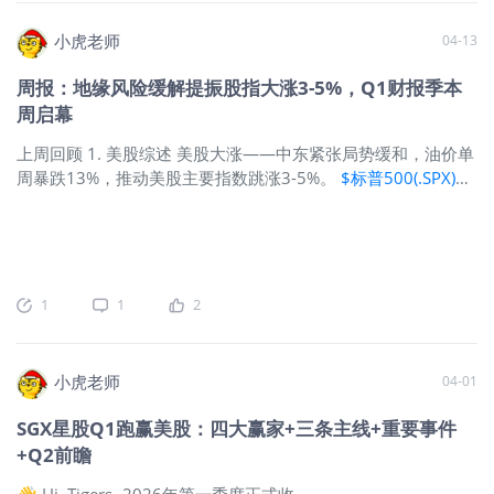
桶的峰值。 头部集中 —— 据FactSet数据，"科技七巨
头"（Magnificent Seven）一季度EPS预计同比增长22.8%，而
小虎老师
04-13
标普500其余成分股仅增长10.1%。 成长跑赢价值 —— 成长股
周报：地缘风险缓解提振股指大涨3-5%，Q1财报季本
连续第四周跑赢价值股，期间累计上涨16%，价值股上涨8%，
周启幕
价值股的年初至今（YTD）领先优势收窄。 零售反弹 —— 3月
零售销售激增1.7%（逾3年来最快），但主要由汽油销售驱动；
上周回顾 1. 美股综述 美股大涨——中东紧张局势缓和，油价单
剔除汽油后，销售仅温和增长0.6%。 信心疲软 —— 密歇根大
周暴跌13%，推动美股主要指数跳涨3-5%。
$标普500(.SPX)$
学消费者信心指数4月降至49.8，较2月/3月水平大幅下滑，因
$道琼斯(.DJI)$
$纳斯达克(.IXIC)$
两周反弹——纳指累涨约
能源价格飙升。 收益率攀升 —— 10年期美债收益率从4.24%升
9%，标普500涨约7%，道指涨约6%，完全收复3月失地。 通胀
至4.30%，但仍低于3月27日4.44%的高点。 美联储前瞻 ——
升温——CPI同比达3.3%，远超美联储2%的目标。 油价暴跌
CME FedWatch显示，4月29日美联储维持利率不变的概率高达
——
$WTI原油主连 2605(CLmain)$
跌至约96美元/桶（周跌
99%，这将是自2025年底最后一次降息以来的连续按兵不动。
13%），较3月9日盘中高点119美元大幅回落。 黄金反弹——
1
1
2
2. 美股板块与个股：半导体与能源基础设施领涨
$费城半导体
$黄金主连 2606(GCmain)$
金价连续第二周上涨至约4,800美
指数(SOX)$
将连涨纪录扩大至17-18天。模拟芯片和逻辑芯片
元/盎司，收复3月跌幅。 GDP下修——四季度GDP增速下修至
巨头的一季度业绩爆表，加上AI基础设施需求复苏，推动芯片
0.5%（前值为0.7%，初值1.4%）。 信心下滑——密歇根大学
制造商和能源设备类股票全面重估。 行业领涨板块： 重型电气
小虎老师
04-01
消费者信心指数4月降至47.6（3月为53.3）。 盈利预期下调
设备（+13.24%）和英伟达概念股（+11.19%）领涨，油气设
——Q1标普500盈利增速预期从13.2%下调至12.6%。 2. 美股
SGX星股Q1跑赢美股：四大赢家+三条主线+重要事件
备与服务（+9.09%）也因原油价格持稳于95美元/桶（中东供
板块与个股——科技与能源股领涨
$标普500(.SPX)$
上周上涨
+Q2前瞻
应担忧）而上涨。 十大热门个股：
3.1%，由科技及半导体板块强势表现带动。半导体板块涨幅显
著，ASML及台积电等个股因AI芯片需求旺盛而领涨。能源股则
👋 Hi, Tigers~2026年第一季度正式收