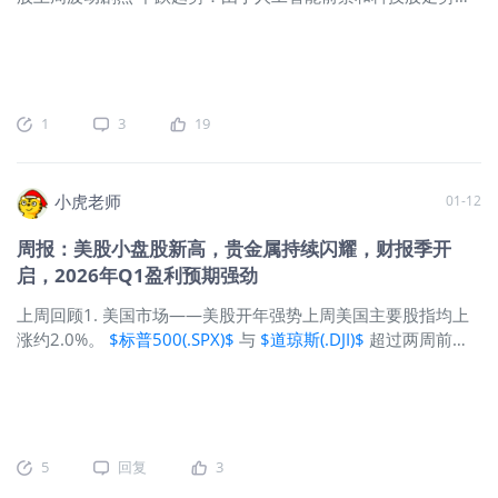
点。 2. 美国板块与个股——基础材料、工业和能源股
不确定性持续影响大盘，美国主要股指下跌约1%至2%。标普
500指数在过去五周中第四周下跌，此前的跌幅均低于1%。 就
业市场韧性：美国就业增长超过预期两倍以上，有助于缓解近
期对劳动力市场疲软的担忧。 通胀放缓：1月份CPI年化率为
2.4%，低于上月的2.7%，为2025年5月以来的最低水平。 盈利
1
3
19
表现优异：近四分之三的企业已完成财报发布，整体盈利增长
远超分析师预期。 收益率从约4.20%降至4.05%：受通胀数据
弱于预期提振，投资者对未来几个月进一步降息的预期升温，
小虎老师
01-12
美国国债价格上涨，收益率走低。 GDP数据即将公布：政府将
于周五公布GDP初步估值，此前第三季度GDP年化增长率为
周报：美股小盘股新高，贵金属持续闪耀，财报季开
4.4%，创两年来最快增速。 2. 美国板块及股票——科技板块受
启，2026年Q1盈利预期强劲
财报和人工智能担忧影响，波动剧烈 板块方面：公用事业和基
础材料行业领涨，金融板块领跌。上周科技板块波动剧烈，
$标
上周回顾1. 美国市场——美股开年强势上周美国主要股指均上
普500(.SPX)$
数下跌1.39%，收于6836.17点。
$苹果(AAPL)$
涨约2.0%。
$标普500(.SPX)$
与
$道琼斯(.DJI)$
超过两周前创
、
$谷歌(GOOG)$
和
$亚马逊(AMZN)$
等主要科技股因投资者
下的历史高点，
$纳斯达克(.IXIC)$
距离两个月前的历史峰值仅
对人工智能支出和市场动荡的担忧而下跌。
$苹果(AAPL)$
股价
差1.2%。 小盘股上涨：
$罗素2000指数ETF(IWM)$
上涨
下跌8.03%，主要原因是高级版Siri的发布延迟以及内存成本上
4.6%，过去六周累计上涨近14%，创历史新高，表现优于大盘
升，导致市值大幅缩水。
股。 金属市场闪耀：贵金属价格回升并延续涨势。黄金交易价
超过每盎司4,520美元，白银首次突破每盎司80美元。 股息收
5
回复
3
益增加：标普500指数净股息在2025年第四季度跃升至131亿