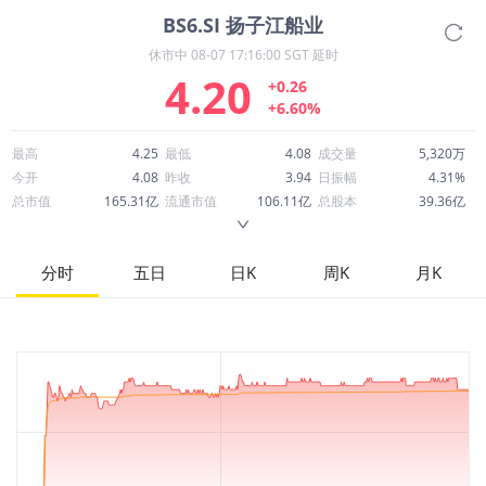
BS6.SI
扬子江船业
休市中
08-07 17:16:00 SGT 延时
4.20
+0.26
+6.60%
最高
4.25
最低
4.08
成交量
5,320万
今开
4.08
昨收
3.94
日振幅
4.31%
总市值
165.31亿
流通市值
106.11亿
总股本
39.36亿
成交额
2.23亿
换手率
2.11%
流通股本
25.26亿
市净率
2.63
ROE
32.10%
每股收益
0.40
分时
五日
日K
周K
月K
52周最高
4.41
52周最低
2.67
市盈率
10.42
股息
0.21
股息收益率
0.05
ROA
12.04%