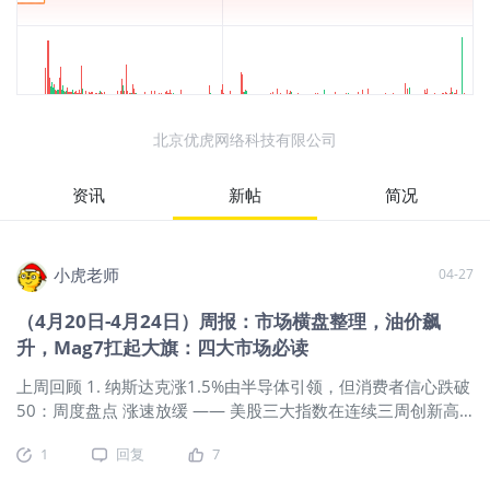
北京优虎网络科技有限公司
资讯
新帖
简况
小虎老师
04-27
（4月20日-4月24日）周报：市场横盘整理，油价飙
升，Mag7扛起大旗：四大市场必读
上周回顾 1. 纳斯达克涨1.5%由半导体引领，但消费者信心跌破
50：周度盘点 涨速放缓 —— 美股三大指数在连续三周创新高
后走平。纳斯达克上涨1.5%（半导体领涨），标普500微涨，
1
回复
7
道指小幅下跌。 能源冲击 —— 中东局势紧张推动美国原油从约
83美元/桶飙升至约95美元/桶，但仍远低于4月7日约113美元/