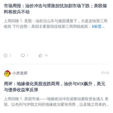
额同比增长172%至11亿新元衍生品日
坡海峡指数(STI.SI)$
Q1收盘报价，
市场周报：油价冲击与滞胀担忧加剧市场下跌；美联储
均成交量：+22% 至166万份合同总交易
4885.45点，上涨5.15%（高于
$标普
料将按兵不动
量达到2710万份合同，同比增长6%📌
500(.SPX)$
的2.35），截止4月1日收
核心变化：流动性确实回来了，而且不
盘，2026 YTD涨幅7.09%，也高于同期
上周回顾 1. 美股：油价过山车与顽固通胀下，大盘连续第三周
是短期现象👉 问大家一个问题： 你最
标普500的 -4.63%。凸显星股的防御及
收跌 下行趋势：美国主要股指连续第三周周线收跌，
$标普
近在SGX下单，滑点/成交体验有没有变
韧性。 📊 市场活跃度（季度维度） 综
500(.SPX)$
、
$纳斯达克(.IXIC)$
及
$道琼斯(.DJI)$
跌幅均在
好？🥇 二、那么Q1“谁”在赚钱？（重点
合 Singapore Exchange
$新加坡交易所
1%-2%左右。地缘政治紧张局势与高企的油价继续对股债两市
板块细拆解）1️⃣ 银行：绝对主线（最大
(S68.SI)$
Q1数据： 股票日均成交额
构成压力。 油价剧烈震荡：中东冲突持续，叠加霍尔木兹海峡
赢家）代表公司：
$星展集团控股
（SDAV）： 2月表现强劲，同比增长
航运受阻，第二周再度引发油市巨震。美国原油期货周一飙升
(D05.SI)$
（YTD +2.31%)
45%至21亿新元（自2020年最高水平）
至每桶119美元，次日又短暂跌破77美元。 波动率维持高位：
2
1
16
证券市场总成交额 同比增长30%至385
$标普500波动率指数(VIX)$
本周收于27.2，较上周收盘的29.5
亿新元 ETF交易加速： 2月份ETF月成交
有所回落。 通胀粘性顽固：上周五公布的个人消费支出
额同比增长172%至11亿新元 衍生品日
（PCE）核心通胀指数（剔除波动较大的食品和能源价格）显
小虎老师
03-09
均成交量： +22% 至166万份合同 总交
示，1月份同比涨幅为3.1%，环比上升0.4%。 美债收益率再度
易量达到2710万份合同，同比增长6%
飙升：10年期美债收益率本周收于4.28%，高于前一周的
周评：地缘催化美股连跌两周，油价与VIX飙升，美元
📌 核心变化： 流动性确实回来了，而
4.15%。高企的油价加剧了通胀压力，导致美国政府债券价格下
与债券收益率反弹
且不是短期现象 👉 问大家一个问题：
跌。 GDP数据下修：上周五的修正数据显示，去年第四季度
你最近在SGX下单，滑点/成交体验有没
GDP年化增长率仅为0.7%，低于2月份公布的1.4%初值，更远
上周回顾 1. 美国市场——地缘政治冲击波驱动避险资金涌入 美
有变好？ 🥇 二、那么Q1“谁”在赚钱？
低于去年第三季度的4.4%。 美联储议息会议在即：周五利率期
国、以色列与伊朗之间的地缘政治紧张局势，以及随之而来的
（重点板块细拆解） 1️⃣ 银行：绝对主
货市场的交易数据显示，据CME美联储观察工具，市场认为3月
油价飙升，已显著影响市场动态。黄金和白银等避险资产也随