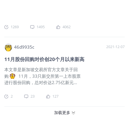
买入总计为28亿新元，过去48周内的平均总回报率为32%，其
中，有17只股票超过海峡时报指数13%的总回报率，19只股票
超过富时亚太指数3%的总回报率。 在这20只股票28亿新元的
净买入中，超过4亿新元是自9月30日以来录得，其中，有11只
股票在过去九周内录得机构净流入，大华银行、星展银行和永
1269
1495
4062
科领涨其他股票。12月3日，永科创下5.29新元的新高，这使得
其2021年截至12月3日的总回报率达到55%。 这20只股票涵盖
过去48周内全球股票行业中表现较为强劲的部分行业，如银
46d9935c
2021-12-07
行、工业类REIT、农业和半导体，此外，还包括报业控股、胜
科工业和凯德投资公司等一年来持续进行战略重组的股票。
11月股份回购对价创20个月以来新高
2020年底收于近2,850点后，海峡时报指数全年呈上升趋势，
本文章是新加坡交易所官方文章关于回
在11月26日出现的Omicron变异毒株给全球股票基准带来冲击
购
11月，33只新交所第一上市股票
之前，于11月9日创下超过3,250的高点，这使得海峡时报指数
进行股份回购，总对价达2.75亿新元，
达到目前接近3,100点的水平。海指今年录得13%的总回报率，
较10月进行股份回购的32家公司8,600
而富时亚太指数的总回报率则为3%。2021年截至12月3日，超
万新元的对价有所增长。与此同时，海
过300只新加坡上市股票录得机构净流入。过去48周内录得机
2
23
127
峡时报指数11月的总回报率下跌4.6%，
构净买入最高的20只股票占这300只股票机构净流入总额的
2021年迄今的总回报率为10.4%。 新交
75%，星展银行、大华银行和报业控股领涨这20只股票。上述
加载更多
所第二上市的怡和控股和香港置地控股
20只股票在过去48周内的平均总回报率为32%，其中，有17只
在11月继续进行股份回购，已发行普通
股票超过海峡时报指数13%的总回报率，19只股票超过富时亚
股分别减少0.4%和0.5%。怡和控股以每
太指数3%的总回报率。这20只股票及它们在2021年截至12月3