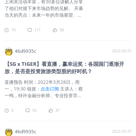
收股息税和资本利得税，就是你赚到的股息或者盈利全都是你
上周末活动丰富，有30多位讲解人分享
的，一分钱都不用分。数据显示，新加坡REITs在控制波动率方
了他们对接下来市场趋势的见解。 开幕
面展现超强能力，特别适合追求稳定现金流的投资者。中概股
当天的亮点：未来一年的市场展望、专
难以回暖的"冻土带"2004年那场震动全球的中航油风暴，堪称
家分享交易系统和交易主题、SPAC中的
新加坡资本市场的"切尔诺贝利时刻"。这家头顶"中国海外石油
机遇、REIT投资的期待和半导体的深入
10
111
58
旗舰"光环的新加坡上市公司，因石油期权投机巨亏5.5亿美元
研究等。 错过了上周末的讲解？没关
——相当于其净资产的3.8倍。从2004年3月露出580万美元亏
系，现在仍然可以通过此链接注册参加
损苗头，到12月申请破产保护，中航油管理层连续隐瞒风险、
活动：
https://bit.ly/3HbKtpn
，并根据
46d9935c
2022-03-25
挪用银团贷款、甚至配合母公司违规套现1.08亿美元补仓，最
需要观看录像。本周末，4月2-3日，精
终触发国际投行集体逼仓而造成巨亏。中航油事件所暴露出来
彩分享直播继续！ 老虎社区全员评论奖
【SG x TIGER】看直播，赢幸运奖：各国国门逐渐开
的中国企业诚信问题给新加坡投资者留下了太深刻的记忆，即
不要忘了拿【SG x TIGER】系列活动的
放，是否是投资旅游类型股的好时机？
使20年后的今天，新加坡仍是中概股难以回暖的"冻土带"：来
评论奖哦~
点击
了解活动和奖励详情！
新加坡的中概股拿不到好估值，因此吸引不到好的中国企业，
直播预告 时间：2022年3月28日，周
来新上市
一，19:30 链接：
点击订阅
主讲人：蔡
一鸣，特许金融分析师、专业投资导师
3月29日起，在新加坡的民众，位于户
外时可选择不戴口罩，社交人数限制也
3
53
37
由5人提高到10人。新冠疫苗接种也已
经大规模地在全球展开，新冠死亡率受
到控制，许多国家改变策略，决定与新
46d9935c
2022-03-25
冠共存。同时，这些国家也开始注重于