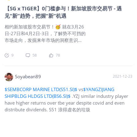
恢复经济，打开国门便是举措之一，这
【SG x TIGER】0门槛参与！新加坡股市交易节 - 遇
对旅游类公司的营业额也有一定帮助。
见“新”趋势，把握“新”机遇
问题来了，这些公司能否回到疫情前的
水平？现在是否是关注这些公司的好时
相约新加坡股市交易节！🥳 就在3月26
机？我们将在这直播具体分析，主要深
日-27日和4月2日-3日，了解势不可挡的
入了解： 新加坡上市的旅游类型股划分
市场走向，发掘来年市场的洞察意识。
为哪几类？ 这些股票能否恢复到疫情
集结全球15家券商公司和发行商，还有
前？ 交通股、房地产投资信托、旅游产
40多位大咖讲解人，多场别开生面的互
9
58
78
品股，现在可以入手吗？ 直播将结合具
动分享会，一定令你收获满满。
点击直
体公司案例进行分析，帮助大家了解这
通报名入口
！ 老虎社区全员评论奖 不要
些公司的现状以及它们的复苏可能性。
忘了拿【SG x TIGER】系列活动的评论
Soyabean89
2021-12-23
直播幸运奖 直播期间，主持人
@TBlive
奖哦~
点击
了解活动和奖励详情！
会不定时在直播间聊天区发送抽奖福
$SEMBCORP MARINE LTD(S51.SI)$
vs
$YANGZIJIANG
利。奖品包含多份30天新加坡股票无限
SHIPBLDG HLDGS LTD(BS6.SI)$
.YZJ similar industry player
次免佣卡、30新币股票代金券，持续关
have higher returns over tbe year despite covid and even
注直播间就有机会轻松中奖！以上奖品
distribute dividends. S51 浪得虚名的垃圾
对新加坡股票、ETF、DLC、REIT都适
用。欢迎大家订阅直播，准时收看，多
多互动！
@TBlive
将于直播结束后5个
工作日内，在社区公布获奖名单，并通