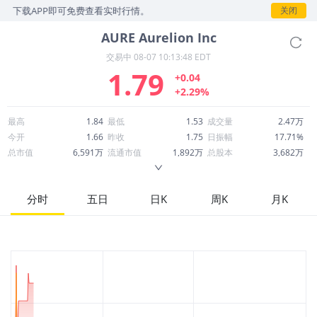
，下载APP即可免费查看实时行情。
关闭
AURE
Aurelion Inc
交易中
08-07 10:13:48 EDT
1.79
+0.04
+2.29%
最高
1.84
最低
1.53
成交量
2.47万
今开
1.66
昨收
1.75
日振幅
17.71%
总市值
6,591万
流通市值
1,892万
总股本
3,682万
成交额
4.18万
换手率
0.23%
流通股本
1,057万
市净率
0.73
ROE
-3.60%
每股收益
-0.96
分时
五日
日K
周K
月K
52周最高
14.60
52周最低
1.25
市盈率
-1.87
股息
0.00
股息收益率
0.00
ROA
6.41%