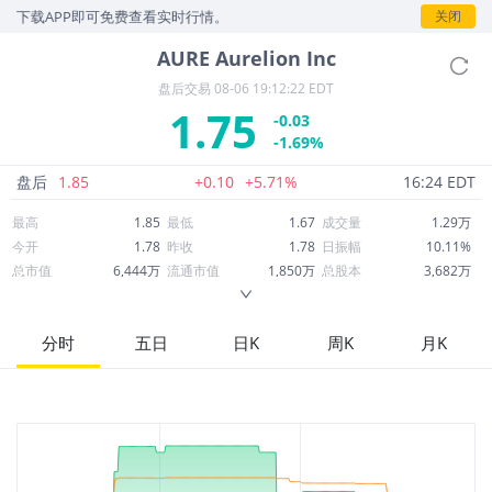
，下载APP即可免费查看实时行情。
关闭
AURE
Aurelion Inc
盘后交易
08-06 19:12:22 EDT
1.75
-0.03
-1.69%
盘后
1.85
+0.10
+5.71%
16:24 EDT
最高
1.85
最低
1.67
成交量
1.29万
今开
1.78
昨收
1.78
日振幅
10.11%
总市值
6,444万
流通市值
1,850万
总股本
3,682万
成交额
2.28万
换手率
0.12%
流通股本
1,057万
市净率
0.71
ROE
-3.60%
每股收益
-0.96
分时
五日
日K
周K
月K
52周最高
14.60
52周最低
1.25
市盈率
-1.83
股息
0.00
股息收益率
0.00
ROA
6.41%