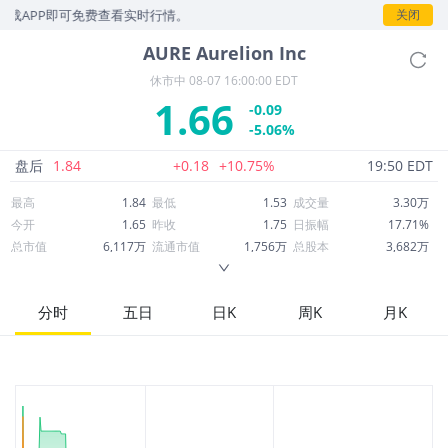
载APP即可免费查看实时行情。
关闭
AURE
Aurelion Inc
休市中
08-07 16:00:00 EDT
1.66
-0.09
-5.06%
盘后
1.84
+0.18
+10.75%
19:50 EDT
最高
1.84
最低
1.53
成交量
3.30万
今开
1.65
昨收
1.75
日振幅
17.71%
总市值
6,117万
流通市值
1,756万
总股本
3,682万
成交额
5.64万
换手率
0.31%
流通股本
1,057万
市净率
0.67
ROE
-3.60%
每股收益
-0.96
分时
五日
日K
周K
月K
52周最高
14.60
52周最低
1.25
市盈率
-1.74
股息
0.00
股息收益率
0.00
ROA
6.41%