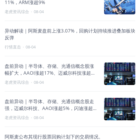
11%，ARM涨超9%
老虎资讯综合
·
08-04
异动解读｜阿斯麦盘前上涨3.07%，回购计划持续推进叠加板块
反弹
行情直击
·
08-04
盘前异动 | 半导体、存储、光通信概念股涨
幅扩大，AAOI涨超17%、迈威尔科技涨超
8%、闪迪、西部数据涨超5%
老虎资讯综合
·
08-04
盘前异动 | 半导体、存储、光通信概念股走
强，迈威尔科技、AAOI涨超5%，闪迪涨超
4%；绩优股表现亮眼，Palantir涨近15%、
老虎资讯综合
·
08-04
Snap涨超7%
阿斯麦公布其现行股票回购计划下的交易情况。