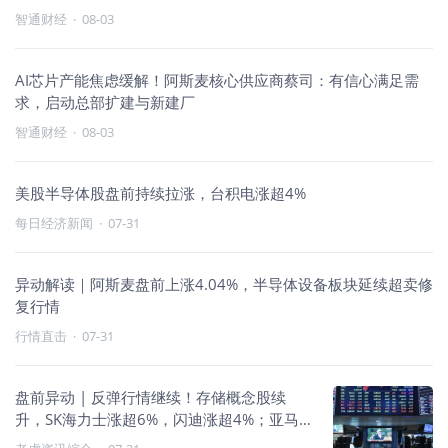
智通财经
·
08-03
AI芯片产能焦虑缓解！阿斯麦核心供应商蔡司：有信心满足需
求，启动总部扩建与新建厂
智通财经
·
08-03
美股半导体股盘前持续拉涨，台积电涨超4%
每日经济新闻
·
07-31
异动解读｜阿斯麦盘前上涨4.04%，半导体设备板块延续超卖修
复行情
行情直击
·
07-31
盘前异动 | 反弹行情继续！存储概念股续
升，SK海力士涨超6%，闪迪涨超4%；亚马
逊、苹果财报后走势分化，亚马逊涨超