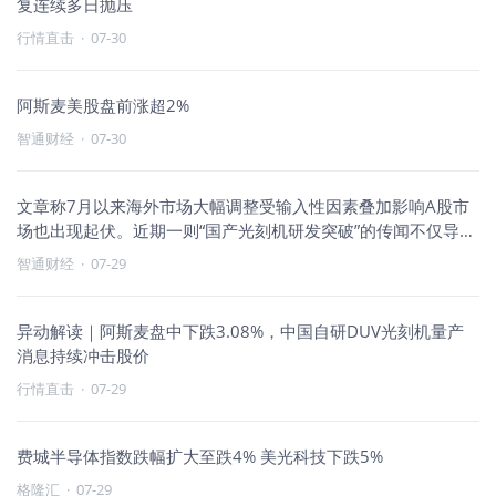
复连续多日抛压
行情直击
·
07-30
阿斯麦美股盘前涨超2%
智通财经
·
07-30
文章称7月以来海外市场大幅调整受输入性因素叠加影响A股市
场也出现起伏。近期一则“国产光刻机研发突破”的传闻不仅导致
阿斯麦
智通财经
·
07-29
异动解读｜阿斯麦盘中下跌3.08%，中国自研DUV光刻机量产
消息持续冲击股价
行情直击
·
07-29
费城半导体指数跌幅扩大至跌4% 美光科技下跌5%
格隆汇
·
07-29