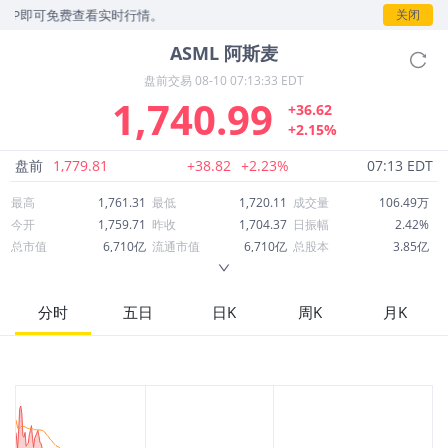
即可免费查看实时行情。
关闭
ASML
阿斯麦
盘前交易
08-10 07:13:33 EDT
1,740.99
+36.62
+2.15%
盘前
1,779.81
+38.82
+2.23%
07:13 EDT
最高
1,761.31
最低
1,720.11
成交量
106.49万
今开
1,759.71
昨收
1,704.37
日振幅
2.42%
总市值
6,710亿
流通市值
6,710亿
总股本
3.85亿
成交额
18.50亿
换手率
0.28%
流通股本
3.85亿
市净率
26.61
ROE
53.94%
每股收益
31.52
分时
五日
日K
周K
月K
52周最高
1,999.96
52周最低
710.45
市盈率
55.24
股息
9.08
股息收益率
0.01
ROA
16.45%