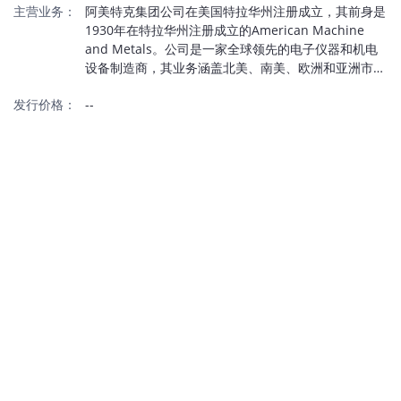
主营业务：
阿美特克集团公司在美国特拉华州注册成立，其前身是
1930年在特拉华州注册成立的American Machine
and Metals。公司是一家全球领先的电子仪器和机电
设备制造商，其业务涵盖北美、南美、欧洲和亚洲市
场。该公司产品通过Electronic Instruments和
发行价格：
--
Electromechanical两个经营集团在全球范围内进行营
销和销售。Electronic Instruments是为工艺、电力和
工业以及航空航天市场设计和制造先进仪器的领导者。
Electromechanical是精密运动控制解决方案、热管理
系统、特种金属和电气互连的差异化供应商。其终端市
场包括航空航天和国防、医疗、自动化和工业市场。