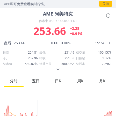
载APP即可免费查看实时行情。
关闭
AME
阿美特克
休市中
08-07 16:00:00 EDT
253.66
+2.28
+0.91%
盘后
253.66
+0.00
0.00%
19:34 EDT
最高
254.81
最低
251.49
成交量
100.15万
今开
252.96
昨收
251.38
日振幅
1.32%
总市值
580.82亿
流通市值
580.82亿
总股本
2.29亿
成交额
2.54亿
换手率
0.44%
流通股本
2.29亿
市净率
5.16
ROE
14.56%
每股收益
6.84
分时
五日
日K
周K
月K
52周最高
257.95
52周最低
179.24
市盈率
37.09
股息
1.30
股息收益率
0.01
ROA
8.16%