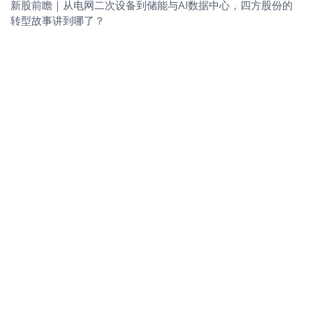
新股前瞻｜从电网二次设备到储能与AI数据中心，四方股份的
转型故事讲到哪了？
智通财经
·
06-22
每周股票复盘：四方股份（601126）拟发行H股赴港上市
证券之星
·
06-19
6月18日四方股份涨5.31%，朱雀恒心一年持有混合基金重仓该
股
证券之星
·
06-18
四方股份（601126）披露向港交所递交H股上市申请，6月17
日股价下跌1.66%
证券之星
·
06-17
四方股份(601126.SH)向香港联交所递交H股发行上市申请并刊