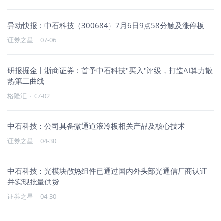
异动快报：中石科技（300684）7月6日9点58分触及涨停板
证券之星
·
07-06
研报掘金丨浙商证券：首予中石科技"买入"评级，打造AI算力散
热第二曲线
格隆汇
·
07-02
中石科技：公司具备微通道液冷板相关产品及核心技术
证券之星
·
04-30
中石科技：光模块散热组件已通过国内外头部光通信厂商认证
并实现批量供货
证券之星
·
04-30