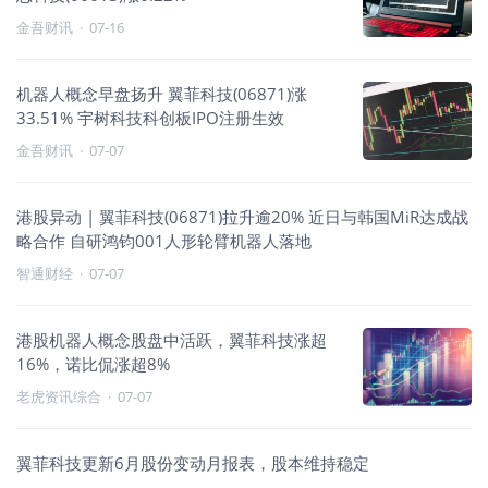
金吾财讯
·
07-16
机器人概念早盘扬升 翼菲科技(06871)涨
33.51% 宇树科技科创板IPO注册生效
金吾财讯
·
07-07
港股异动 | 翼菲科技(06871)拉升逾20% 近日与韩国MiR达成战
略合作 自研鸿钧001人形轮臂机器人落地
智通财经
·
07-07
港股机器人概念股盘中活跃，翼菲科技涨超
16%，诺比侃涨超8%
老虎资讯综合
·
07-07
翼菲科技更新6月股份变动月报表，股本维持稳定