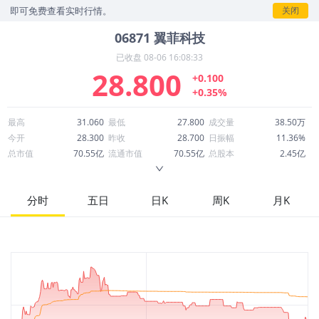
可免费查看实时行情。
关闭
06871
翼菲科技
已收盘
08-06 16:08:33
28.800
+0.100
+0.35%
最高
31.060
最低
27.800
成交量
38.50万
今开
28.300
昨收
28.700
日振幅
11.36%
总市值
70.55亿
流通市值
70.55亿
总股本
2.45亿
成交额
1,146万
换手率
0.16%
流通股本
2.45亿
市净率
34.24
ROE
-136.97%
每股收益
-0.71
分时
五日
日K
周K
月K
52周最高
59.650
52周最低
17.000
市盈率
-40.38
股息
0.00
股息收益率
0.00
ROA
-18.50%