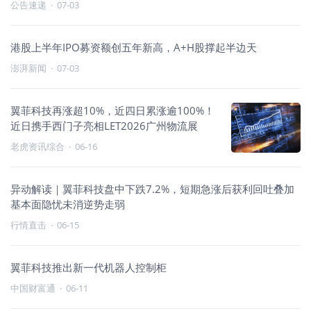
公告速递
·
07-03
港股上半年IPO募资额创五年新高，A+H股撑起半边天
澎湃新闻
·
07-03
翼菲科技再涨超10%，近四日累涨逾100%！
近日携手西门子亮相LET2026广州物流展
老虎资讯综合
·
06-16
异动解读｜翼菲科技盘中下跌7.2%，短期急涨后获利回吐叠加
基本面隐忧未消逆势走弱
行情直击
·
06-15
翼菲科技推出新一代机器人控制柜
中国财富通
·
06-11