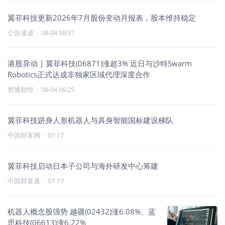
翼菲科技更新2026年7月股份变动月报表，股本维持稳定
公告速递
·
08-04 08:37
港股异动 | 翼菲科技(06871)涨超3% 近日与沙特Swarm
Robotics正式达成非独家区域代理深度合作
智通财经
·
08-04 06:25
翼菲科技跻身人形机器人与具身智能国标建设梯队
中国财富网
·
07-17
翼菲科技启动日本子公司与海外研发中心筹建
中国财富通
·
07-17
机器人概念股强势 越疆(02432)涨6.08%、蓝
思科技(06613)涨6.22%