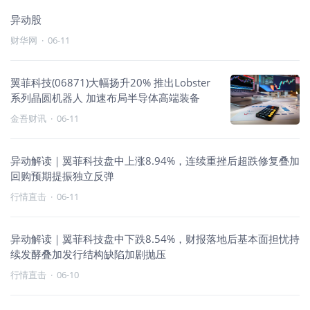
异动股
财华网
·
06-11
翼菲科技(06871)大幅扬升20% 推出Lobster
系列晶圆机器人 加速布局半导体高端装备
金吾财讯
·
06-11
异动解读｜翼菲科技盘中上涨8.94%，连续重挫后超跌修复叠加
回购预期提振独立反弹
行情直击
·
06-11
异动解读｜翼菲科技盘中下跌8.54%，财报落地后基本面担忧持
续发酵叠加发行结构缺陷加剧抛压
行情直击
·
06-10