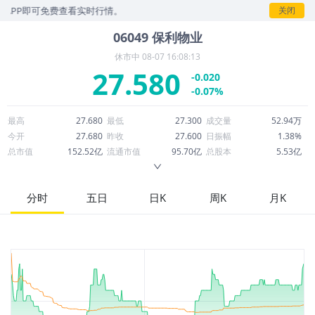
P即可免费查看实时行情。
关闭
06049
保利物业
休市中
08-07 16:08:13
27.580
-0.020
-0.07%
最高
27.680
最低
27.300
成交量
52.94万
今开
27.680
昨收
27.600
日振幅
1.38%
总市值
152.52亿
流通市值
95.70亿
总股本
5.53亿
成交额
1,452万
换手率
0.15%
流通股本
3.47亿
市净率
1.24
ROE
15.21%
每股收益
2.81
分时
五日
日K
周K
月K
52周最高
35.983
52周最低
25.600
市盈率
9.81
股息
1.61
股息收益率
0.06
ROA
7.05%