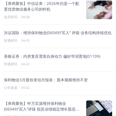
【券商聚焦】中信证券：2026年仍是一个配
置优质物业服务公司的时机
金吾财讯
·
04-08
兴证国际：维持保利物业(06049)“买入” 评级 业务结构持续优化
智通财经
·
04-03
美银证券：内房复苏需靠自身动力 偏好华润置地(01109)
智通财经
·
04-02
保利物业3月股份变动月报表：股本规模维持不变
公告速递
·
04-02
【券商聚焦】申万宏源维持保利物业
(06049)“买入”评级 指其业绩稳定增长股息率
可观