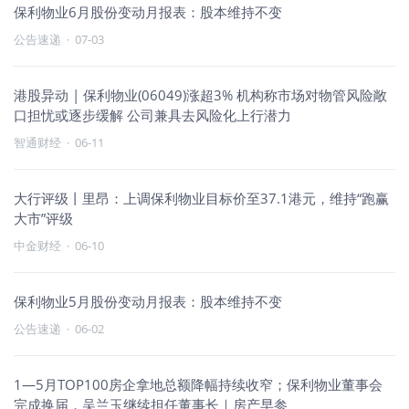
保利物业6月股份变动月报表：股本维持不变
公告速递
·
07-03
港股异动 | 保利物业(06049)涨超3% 机构称市场对物管风险敞
口担忧或逐步缓解 公司兼具去风险化上行潜力
智通财经
·
06-11
大行评级丨里昂：上调保利物业目标价至37.1港元，维持“跑赢
大市”评级
中金财经
·
06-10
保利物业5月股份变动月报表：股本维持不变
公告速递
·
06-02
1—5月TOP100房企拿地总额降幅持续收窄；保利物业董事会
完成换届，吴兰玉继续担任董事长｜房产早参