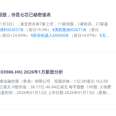
亿，同比暴涨61.13%。背后有两大硬逻辑，一是利基型DRAM市
半年收入直接要超越MCU成第二大业务，高管说这波涨价至少能延
毛利率超40%的品类卖得越来越好，带动2025Q3综合毛利率
启招股，传昆仑芯已秘密递表
的深度绑定也很关键，累计投了23亿，产能有保障，明年还要量产自
股方案的几个重点。首先是基石阵容，17家机构合计认购2.73亿
26年1月3日），港交所共有7家上市，11家招股，1家聆讯，27家递
这种产业资本，差不多能覆盖全球发售规模的一半。机构对它的认
清轩(02657)$
（首日+9.3%）
$美联股份(02671)$
（首日
（首日+24.66%）
$卧安机器人(06600)$
（首日+0.07%）
$五一
上市，实现全线上涨，其中壁仞科技上市首日股价大涨75.82%，
月4日，近3月共有37只新股上市，其中20只实现首日上涨，15只
11家）壁仞科技已结束招股，上市首日大涨，目前仍有10家公司招
U独角兽”
86.HK) 2026年1月新股分析
融控股（香港）有限公司 招股价格：132.00港元-162.00
76亿港元 H股市值：38.17亿-46.84亿港元 每手股数 100股 入场费
日 暗盘时间：2026年01月12日 上市日期 2026年01月13日（星期
 90.00% 公开发售 289.16万股H股，约占10.00% 分配机制 机
率 87.09 公司简介 兆易创新成立于2005年，是中国内地知名的
，制造及封测环节外包合作。公司深耕行业二十年，构建了覆盖
产品矩阵，广泛应用于消费电子、汽车、工业自动化、储能、物联网