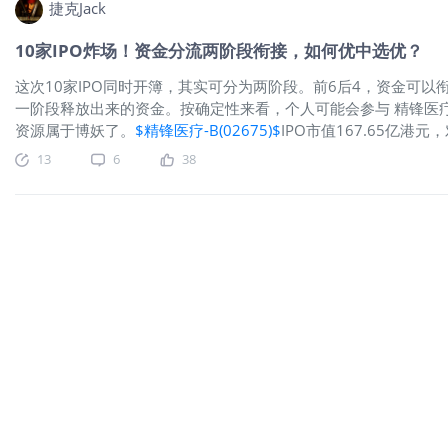
捷克Jack
等多领域，提供含算法与软件的全套系统解决方案。 凭借深厚技术
Flash全球第二、中国内地第一（市占率18.5%），SLC NAND
10家IPO炸场！资金分流两阶段衔接，如何优中选优？
第七、中国内地第二（市占率1.7%），MCU全球第八、中国内地
10%）。公司聚焦ARM®和
这次10家IPO同时开簿，其实可分为两阶段。前6后4，资金可
一阶段释放出来的资金。按确定性来看，个人可能会参与 精锋医疗-B >
资源属于博妖了。
$精锋医疗-B(02675)$
IPO市值167.65亿
是大摩（加分），尤其它有一阵子没有发医药股了。基石占一半
13
6
38
此次流通盘共12亿港元，占比8%左右，又是机制B，公开发售2.8
望稳中1手。
$天数智芯(09903)$
壁仞科技的直接竞争对手，并与
还是比较有戏。近期GPU赛道都很火，完全不看估值（都相当高）
价会更大。散户有2.54万手货，一手金额约1.46万港元，非常
结构上，基石占了68%，公开市场10%，换句话说国配机构能拿
点是保荐人华泰，历史业绩拉胯（偶尔有妖股），不过本次不设
心。
$MINIMAX-WP(00100)$
AI大模型公司，更多2C业务，大