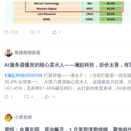
吓退美光投资者了，摩根士丹利最近更是直接用了“跨周期估值方
到了结构化改变的作用，所以把跨周期EPS从14美元上调到了1
摩认为这种担忧被夸大了。 当然不光是美光，日本的存储巨头，
现“高位唱多出货”的质疑声，人声鼎沸时，切记不要上头~
各
币奖励！
$iShares费城交易所半导体ETF(SOXX)$
$闪迪(SNDK)$
转发
29
9
詹姆斯聊新股
AI服务器爆发的核心卖水人——澜起科技，折价太香，有
$澜起科技(06809)$
打新评级——满仓干！（当前打新第一优先
36.8% 全球第一），AI算力赛道核心卖水人，业绩爆发力拉满。2025
+61.45%，毛利率61.46%碾压同行。从打新的角度来讲，AH
科技成立于2004年，是一家专注于云计算和人工智能基础设施
3
4
14
连类芯片，2025年前三季度这部分收入占比高达94%以上。互
CPU、GPU、内存等核心部件，决定了数据能否高速、稳定地流
来的基础条件。 在这个细分领域，澜起已经建立起全球领先地位。
小虎老师
36.8%，排名第一，超过瑞萨和Rambus。这意味着，全球每
品。这种市占率并非短期红利，而是多年技术积累、标准参与和客
周报：金属走弱、原油飙升，1 月美股涨势持稳，聚焦科