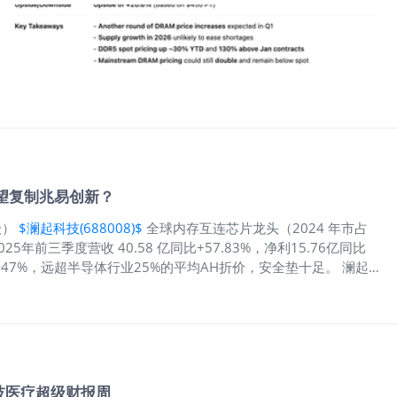
法”来给美光评级：
简单来说，大摩的观点就是：HBM带来了A
8美元，在维持25倍估值的情况下，将美光的目标价由350美元上调
港股的存储巨头，韩国的存储巨头……大家的业绩都是“远超预期，引
位小虎们，大家觉得2月最亮眼的板块，还会是存储吗？美光，现在
$兆易创新(03986)$
望复制兆易创新？
级）
$澜起科技(688008)$
全球内存互连芯片龙头（2024 年市占
年前三季度营收 40.58 亿同比+57.83%，净利15.76亿同比
折价47%，远超半导体行业25%的平均AH折价，安全垫十足。 澜起
的无晶圆厂芯片设计公司。它的业务高度集中，核心几乎全部来自互
连芯片的作用并不直观，但在服务器里却至关重要，它负责连接
动。换句话说，澜起卖的不是“算力”，而是算力能不能被真正用起
按2024年收入计算，公司在内存互连芯片市场的全球份额达到
十台采用内存互连芯片的服务器中，就有接近四台使用的是澜起的产
户验证的结果，也决定了它在行业中的话语权。 业绩的爆发，来
技医疗超级财报周