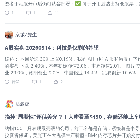
资者于港股开市后仍可从容部署：✅ 可于开市后沽出持仓股票，
策略👉 更全面之市场决策依据想等最新孖展倍数再落单？害怕临
1
1
11
✅ 即时参考最新市场热度及各大券商孖展数据✅ 即时参考开市
慎决策，往往带来更佳回报。 于IPO认购新股：快，不如准；赶，
日，今年首季度香港上市新股共39家，其中35家录得首日上升，
京城Z先生
资者每只新股均中签一手，一手累计收益超过84,000港元，显
珊表示：「根据平台数据，我们留意到投资者在IPO截止前的最后
A股实盘-20260314：科技是仅剩的希望
将港股IPO认购截止时间延长，可让客户有最充裕的时间去分析
利用金融科技提升投资体验的又一重要举措。」
$MANYCORE TEC
综述： 本周沪深 300 上涨0.19%，我的 AH（即 A 股和港股）下跌 3
的实盘 下跌 2.40%，本年初始净值2.06，本周净值2.01。 图片
业 23.0%，洛阳钼业 9.0%，中国铝业 14.4%，兆易创新 10.6%
入，且一般不记录低于1%的迷你仓和短线投机操作。 复盘： 先
转发
1
2
辑周一盘前的文章里都说了不再赘述，短线赔率很高的博反弹抄底
立刻重新主升的态势，随时会有其他利空出现，中东的黑天鹅程度大
师傅如预期一样TACO，但尴尬的是郎子不同意，想把特师傅拽回
话题虎
期主升的板块，作为这两项的对立面，纷纷继续坠机。 很多人都
美国量血条了，原来就这？ 短期的恐慌必然先卖出最好卖的资产
摘掉“周期性”评估美光？！大摩看至$450，存储还能上
利益，这波特师傅玩脱了，完全没有应急预案。 价值早晚会回归，
- 个股方面， 1、元素周期表：紫金矿业/江西铜业/中国铝业/
纳指100一月表现最亮眼的公司，前三名都是存储，紧接着是半
面。我一直也不推荐短线参与这个板块，哪怕紫金和洛钼这种王
投资者保证，美光正在大规模生产新型HBM4内存芯片并开始交付