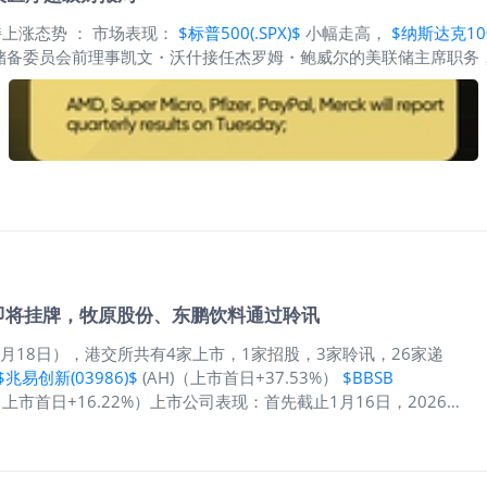
内存容量、带宽和稳定性的要求大幅提升，一台主流AI服务器往往
时，为了支撑多GPU、高速互连的架构，PCIe Retimer和
持上涨态势 ： 市场表现：
$标普500(.SPX)$
小幅走高，
$纳斯达克100
储备委员会前理事凯文・沃什接任杰罗姆・鲍威尔的美联储主席职务，
却再周五大幅下挫，最终以周线收跌收官。 1 月整体涨势：美国股市 
对标准普尔 500 指数成分股公司第四季度盈利的同比增长预期升至 11.
：截至上周五午后，美国原油价格本周累计上涨近 7%，报每桶约 66
块及个股—— 盈利前景明朗 人工智能基础设施与能源板块表现亮眼 
5%
技即将挂牌，牧原股份、东鹏饮料通过聆讯
6年1月18日），港交所共有4家上市，1家招股，3家聆讯，26家递
$兆易创新(03986)$
(AH)（上市首日+37.53%）
$BBSB
 （上市首日+16.22%）上市公司表现：首先截止1月16日，2026年
智谱、MINIMAX等，均无一只破发！11家公司中，4家为半导体
行业。其次上周上市的四家新股中，从募资规模来看，豪威集团&
2%，豪威集团累计涨幅10.59%。当周招股（1家）最近一周，