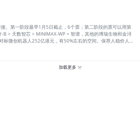
积累，公司核心产品市场地位领先：2024年以销售额计，NOR
 Flash全球第六、中国内地第一（市占率2.2%），利基型DRAM全球
第一（市占率1.2%），指纹传感器芯片中国内地第二（市占率约
以衔接。第一阶段最早1月5日截止，6个票；第二阶段的票可以用第
 天数智芯 > MINIMAX-WP = 智谱，其他的博瑞生物和金浔
港元，对标微创机器人252亿港元，有50%左右的空间。保荐人稳价人都
，腾讯、瑞银以及顶级医疗健康投资机构奥博，市场认可度很高。
万手，货量一般，但一手金额低，目前300倍超购，100-200手有
其争港股GPU第一股，所以壁刃的热情可以带动它上涨，至少暗盘
加载更多
，全都讲情绪。发行市值367亿港元，采用机制B所以流动性溢
高，因此中签率相对低，按目前350倍，有可能甲组全员抽签。发行
到20%左右，相对而来说首日机构抬轿比例低一些。另一个致命缺
稳价人，因此不会被影响，也侧面反映公司和承销商都比较有信
模型六小龙之一。此次定价最高