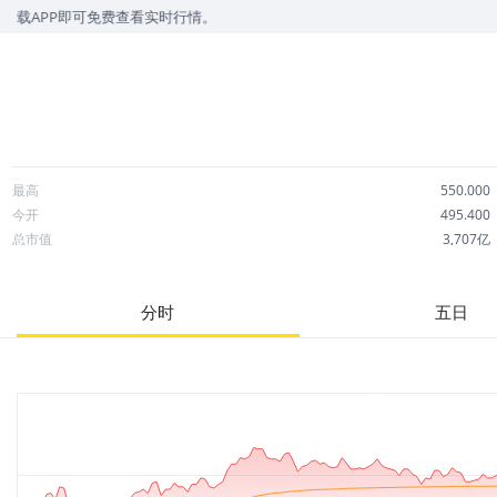
免费查看实时行情。
最高
550.000
今开
495.400
总市值
3,707亿
成交额
39.51亿
市净率
12.61
分时
五日
52周最高
1,248.000
股息
0.87