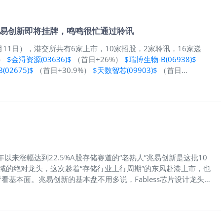
26年1月19日，并预计于2026年1月22日在港交所挂牌上市。
25.91万股（另有15%超配权，无发售量调整权），发行比例
.96%），募资总额约16
！兆易创新即将挂牌，鸣鸣很忙通过聆讯
年1月11日），港交所共有6家上市，10家招股，2家聆讯，16家递
%）
$金浔资源(03636)$
（首日+26%）
$瑞博生物-B(06938)$
02675)$
（首日+30.9%）
$天数智芯(09903)$
（首日
、金浔资源、瑞博生物-B、智谱、精锋医疗-B、天数智芯等6只新股上
9.09%，市值突破千亿港元，首日成交额超40亿港元！截至1月12
AX累涨172%，自港交所推出上市规则第18C章后，许多特转科技
AX-WP则是国配认购倍数最高的18C公司。当周招股（10家）最
医疗-B、天数智芯、豪威集团（AH）等7只新股结束招股并已上市；
以来涨幅达到22.5%A股存储赛道的“老熟人”兆易创新是这批10
sh领域的绝对龙头，这次趁着“存储行业上行周期”的东风赴港上市，也
看基本面。兆易创新的基本盘不用多说，Fabless芯片设计龙头地
、模拟产品四大块。其中存储芯片是绝对支柱（2024年营收占
32位通用MCU全球第七，国内第一；传感器在国内触控指纹领域也是老
三季度营收68.32亿，同比增20.92%，其中Q3单季直接飙到