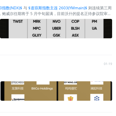
指数(NDX)$
与
$道琼斯指数主连 2603(YMmain)$
则连续第三周
鲍威尔任期将于 5 月中旬届满，目前沃什的提名正待参议院审核
1 月份保持温和上涨，三大股指均录得 1% 至 2% 左右的月度
9%，高于前一周 8.2% 的预测值。 比特币价格走弱：交易活跃度最
 美元。 关键就业数据将公布：本月即将发布的美国月度就业报告，
板块方面：上周，
$标普500(.SPX)$
微涨0.34%。指数涨势初段表现
01-19