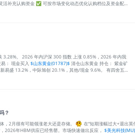
灵活补充认购资金 ✅ 可按市场变化动态优化认购档位及资金配置
门一脚大额抽飞？10:15截单，让老虎客户可于其他券商截止后：
后大市情绪及资金流向变化一次仓促之认购，或错失良机；一次审
不如稳。服务升级正值港股IPO市场表现火热之际。截至4月1
相当于接近九成的胜率，首挂股价平均升幅达33.29%。期内若投
示香港新股市场赚钱效应持续强劲。老虎证券（香港）首席运营官王
一刻，对IPO的孖展认购数据及IPO认购，均有著强烈需求。我们
市场资讯，从而作出最正确的投资决定，这是我们以客户为中心、
H(00068)$
$思格新能(06656)$
$长光辰芯(03277)$</
.28%。 2026 年内沪深 300 指数 上涨 0.85%，2026 年内我
 交易： 现金买入
$山东黄金(01787)$
清仓山东黄金 持仓： 紫金矿
，新易盛 13.2%，中际旭创 20.1%，其他/现金 9.6%。 有四舍五
说交易，做了个短线T，这波应该都吃到了吧，毕竟都是马前炮。逻
机会。 没有选择长持，主要还是想留点现金仓位，毕竟这波不是
超预期，继续满仓容易尬住。 --- 这周全球股市继续震荡，特
来继续PK。 受此影响，原油V回来了，美元指数新高了，其他前
慌了神，是不是之前的逻辑都要证伪了。我认为恰恰相反，这波让
，但长期看原油走高美元走强除了郎子和大毛，不符合任何国家的
车吗？
但得熬，熬不住最好就割了，毕竟每个人的风险承受力不一样 --
洛阳钼业 上周就预警了：“短线选手就不太好了，可能得继续吃一阵子
导体，2月很有可能领涨老大还是存储。
在“短期涨幅过大+退出英
者，日线都是非常
，2026年HBM供应已经售罄。市场快速做出反应，
$美光科技(MU)