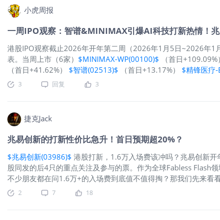
龙旗科技这家AH公司开启招股，招股日期为2026年1月14日至20
小虎周报
“全球ODM龙头”（AH）
$龙旗科技(09611)$
该公司拟全球发售52
10.00%，最高招股价31.00港元（较1月14日A股收盘价折让约45
一周IPO观察：智谱&MINIMAX引爆AI科技打新热情
港股IPO观察截止2026年开年第二周（2026年1月5日~2026
表。当周上市（6家）
$MINIMAX-WP(00100)$
（首日+109.09
（首日+41.62%）
$智谱(02513)$
（首日+13.17%）
$精锋医疗-B(
+8.44%）上市公司表现：近一周新上市公司，MINIMAX-WP
3
回复
3
市，实现首日全线上涨，其中MINIMAX-WP上市首日股价大涨10
日盘中，壁仞科技累计涨幅约88%，智谱累计涨幅75%，MINIM
公司陆续上市，其中壁仞科技是认购人数最高的18C公司，MINIM
捷克Jack
近一周，MINIMAX-WP、金浔资源、瑞博生物-B、智谱、精锋
兆
兆易创新的打新性价比急升！首日预期超20%？
$兆易创新(03986)$
港股打新，1.6万入场费该冲吗？兆易创新开年
股同发的后4只的重点关注及参与的票。作为全球Fabless Fla
不少朋友都在问1.6万+的入场费到底值不值得掏？那我们先来看看
位硬，业绩回暖信号明确。主营业务覆盖存储芯片、MCU、传感器
2
7
18
比68.55%），NOR Flash全球市占率20.4%，全球第二；
二。更关键的是，今年下半年赶上了存储行业的“好时候”。2025年前