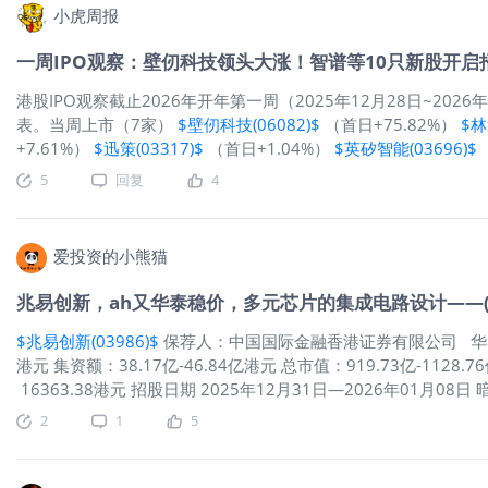
26.81亿，同比增速31.4%；净利润更猛，Q3归母净利润5.08
小虎周报
场“供不应求”，海外大厂退出后，兆易的产品量价齐升，今年下
续到明年；二是高毛利产品占比提升，车规级存储、利基DRAM这些
一周IPO观察：壁仞科技领头大涨！智谱等10只新股开
冲到40.72%，比上半年又高了3个多点。另外，跟长xin存储
研的LPDDR4X，技术迭代节奏没掉链子。然后仔细看招股细节招
港股IPO观察截止2026年开年第一周（2025年12月28日~20
美元，里面既有云锋资本、上海景林这种长线PE，也有华勤通讯
表。当周上市（7家）
$壁仞科技(06082)$
（首日+75.82%）
$林
可度很
+7.61%）
$迅策(03317)$
（首日+1.04%）
$英矽智能(03696)$
视界(06651)$
（首日+29.9%）上市公司表现：近一周共7只新股
5
回复
4
市值一度突破千亿港元，首日成交额超55亿港元！截止2026年1
首日下跌，破发率为40.54%，打新市场仍需甄别。当周招股（
股中。“全球大模型第一股”
$智谱(02513)$
（18C）“国产通用GP
爱投资的小熊猫
兆易创新，ah又华泰稳价，多元芯片的集成电路设计——(039
$兆易创新(03986)$
保荐人：中国国际金融香港证券有限公司 华泰金
港元 集资额：38.17亿-46.84亿港元 总市值：919.73亿-1128.
16363.38港元 招股日期 2025年12月31日—2026年01月08
二） 招股总数 2891.58万股H股 国际配售 2602.42万股H股，约占
2
1
5
制B 计息天数：1天 稳价人 华泰，有绿鞋 发行比例 4.15% 市盈
集成电路设计企业，采用无晶圆业务模式，聚焦芯片设计与研发
Flash、利基型DRAM、MCU、模拟芯片及传感器芯片的多元