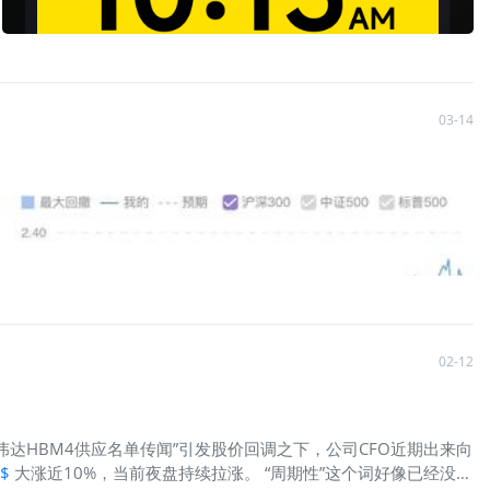
03-14
02-12
伟达HBM4供应名单传闻”引发股价回调之下，公司CFO近期出来向
$
大涨近10%，当前夜盘持续拉涨。 “周期性”这个词好像已经没法