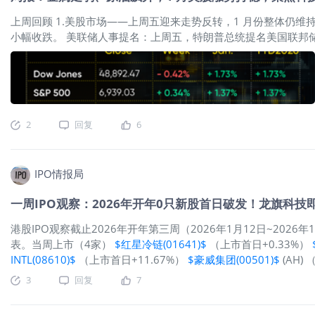
自AI服务器需求的结构性变化。与传统服务器相比，AI服务器对
需要部署二十条以上DDR5内存模组，数量几乎是通用服务器的两倍。同
上周回顾 1.美股市场——上周五迎来走势反转，1 月份整体仍维
CXL相关芯片的用量也显著增加。这些需求恰好全部指向澜起
小幅收跌。 美联储人事提名：上周五，特朗普总统提名美国联邦
确认。 贵金属价格回落：上周四，黄金、白银价格攀升至历史新高，
涨幅。 盈利预期上修：据 FactSet 数据，截至上周五，分析师
高的加密货币比特币，本周价格累计下跌约 4%。 原油价格回升
将揭示 1 月份劳动力市场是否延续此前的疲软态势。 2.美国板
强劲，后续上行动能逐步衰减，日内波幅区间为 - 0.01% 至 - 0.4
2
回复
6
IPO情报局
一周IPO观察：2026年开年0只新股首日破发！龙旗科
港股IPO观察截止2026年开年第三周（2026年1月12日~202
表。当周上市（4家）
$红星冷链(01641)$
（上市首日+0.33%）
INTL(08610)$
（上市首日+11.67%）
$豪威集团(00501)$
(AH)
开年以来港股市场一共迎来了11只新股IPO，其中包括壁仞科技、
3
回复
7
行业，2家为软件服务行业，其余分别所属医药生物、有色金属等
兆易创新的募资均超40亿港元，兆易创新截至目前已累计上涨76.4