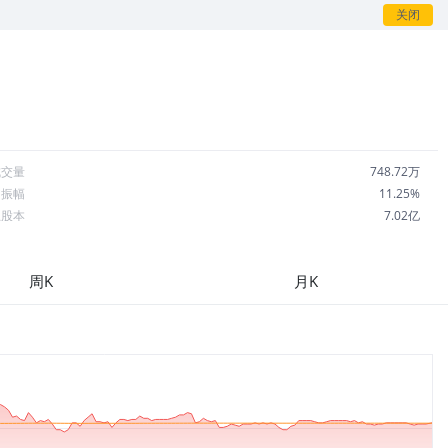
关闭
成交量
748.72万
日振幅
11.25%
总股本
7.02亿
流通股本
3,325万
每股收益
2.47
周K
月K
市盈率
213.77
OA
7.79%