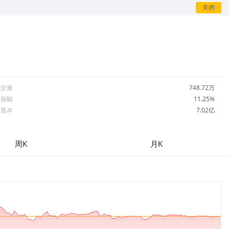
关闭
成交量
748.72万
日振幅
11.25%
总股本
7.02亿
流通股本
3,325万
每股收益
2.47
周K
月K
市盈率
213.77
OA
7.79%