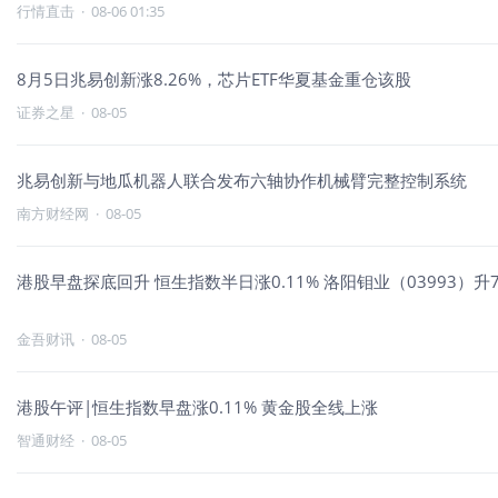
行情直击
·
08-06 01:35
8月5日兆易创新涨8.26%，芯片ETF华夏基金重仓该股
证券之星
·
08-05
兆易创新与地瓜机器人联合发布六轴协作机械臂完整控制系统
南方财经网
·
08-05
港股早盘探底回升 恒生指数半日涨0.11% 洛阳钼业（03993）升7.
金吾财讯
·
08-05
港股午评|恒生指数早盘涨0.11% 黄金股全线上涨
智通财经
·
08-05