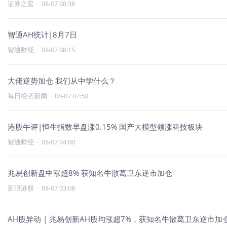
证券之星
·
08-07 08:38
智通AH统计|8月7日
智通财经
·
08-07 08:15
大佬逆势加仓 我们从中学什么？
每日经济新闻
·
08-07 07:50
港股午评|恒生指数早盘涨0.15% 国产大模型领涨科技板块
智通财经
·
08-07 04:00
兆易创新盘中涨超8% 获知名牛散葛卫东逆市加仓
新浪港股
·
08-07 03:08
AH股异动 | 兆易创新AH股均涨超7%，获知名牛散葛卫东逆市