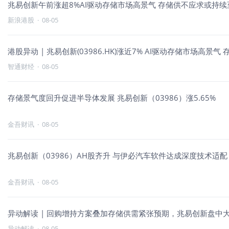
兆易创新午前涨超8%AI驱动存储市场高景气 存储供不应求或持续至
新浪港股
·
08-05
港股异动 | 兆易创新(03986.HK)涨近7
智通财经
·
08-05
存储景气度回升促进半导体发展 兆易创新（03986）涨5.65%
金吾财讯
·
08-05
兆易创新（03986）AH股齐升 与伊必汽车软件达成深度技术适配
金吾财讯
·
08-05
异动解读 | 回购增持方案叠加存储供需紧张预期，兆易创新盘中大涨
异动解读
·
08-05