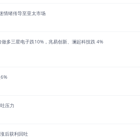
低迷情绪传导至亚太市场
倍做多三星电子跌10%，兆易创新、澜起科技跌 4%
超6%
回吐压力
大涨后获利回吐