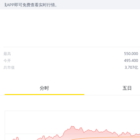
免费查看实时行情。
最高
550.000
今开
495.400
总市值
3,707亿
成交额
39.51亿
市净率
12.61
分时
五日
52周最高
1,248.000
股息
0.87