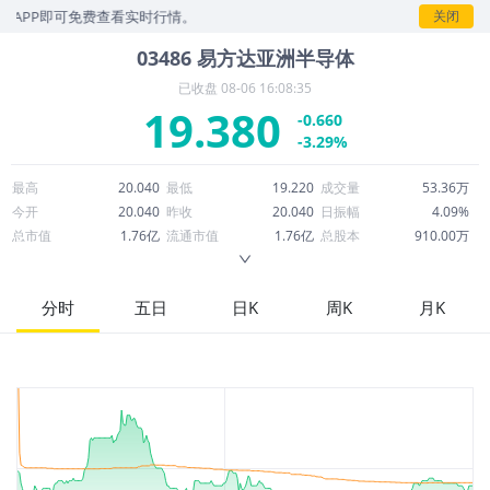
PP即可免费查看实时行情。
关闭
03486
易方达亚洲半导体
已收盘
08-06 16:08:35
19.380
-0.660
-3.29%
最高
20.040
最低
19.220
成交量
53.36万
今开
20.040
昨收
20.040
日振幅
4.09%
总市值
1.76亿
流通市值
1.76亿
总股本
910.00万
成交额
1,035万
换手率
5.86%
流通股本
910.00万
市净率
--
ROE
--
每股收益
0.00
分时
五日
日K
周K
月K
52周最高
26.560
52周最低
13.390
市盈率
--
股息
0.00
股息收益率
0.00
ROA
--