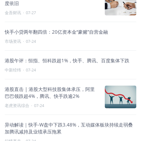
度依旧
金吾财讯
·
07-27
快手小贷两年翻四倍：20亿资本金“豪赌”自营金融
市场资讯
·
07-24
港股午评：恒指、恒科跌超1%，快手、腾讯、百度集体下跌
中新经纬
·
07-24
港股直击 | 港股大型科技股集体承压，阿里
巴巴领跌超4%，腾讯、快手跌逾2%
老虎资讯综合
·
07-24
异动解读｜快手-W盘中下跌3.48%，互动媒体板块持续走弱叠
加腾讯减持及业绩承压拖累