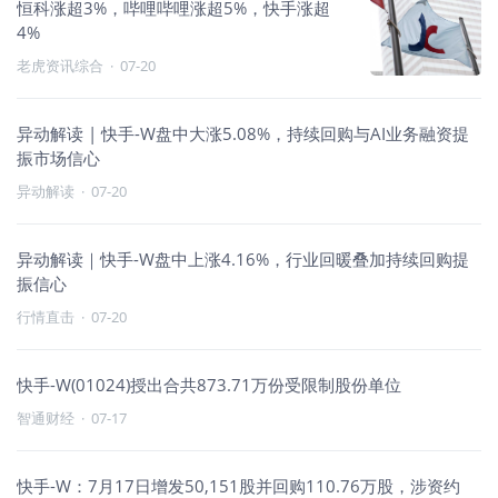
恒科涨超3%，哔哩哔哩涨超5%，快手涨超
4%
老虎资讯综合
·
07-20
异动解读 | 快手-W盘中大涨5.08%，持续回购与AI业务融资提
振市场信心
异动解读
·
07-20
异动解读｜快手-W盘中上涨4.16%，行业回暖叠加持续回购提
振信心
行情直击
·
07-20
快手-W(01024)授出合共873.71万份受限制股份单位
智通财经
·
07-17
快手-W：7月17日增发50,151股并回购110.76万股，涉资约