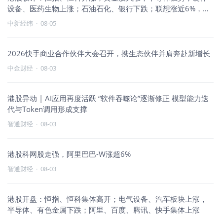
设备、医药生物上涨；石油石化、银行下跌；联想涨近6%，网
易、小米、快手飘绿
中新经纬
·
08-05
2026快手商业合作伙伴大会召开，携生态伙伴并肩奔赴新增长
中金财经
·
08-03
港股异动 | AI应用再度活跃 “软件吞噬论”逐渐修正 模型能力迭
代与Token调用形成支撑
智通财经
·
08-03
港股科网股走强，阿里巴巴-W涨超6%
智通财经
·
08-03
港股开盘：恒指、恒科集体高开；电气设备、汽车板块上涨，
半导体、有色金属下跌；阿里、百度、腾讯、快手集体上涨