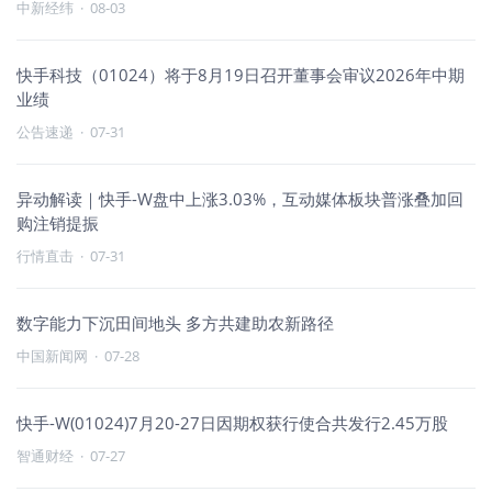
中新经纬
·
08-03
快手科技（01024）将于8月19日召开董事会审议2026年中期
业绩
公告速递
·
07-31
异动解读｜快手-W盘中上涨3.03%，互动媒体板块普涨叠加回
购注销提振
行情直击
·
07-31
数字能力下沉田间地头 多方共建助农新路径
中国新闻网
·
07-28
快手-W(01024)7月20-27日因期权获行使合共发行2.45万股
智通财经
·
07-27