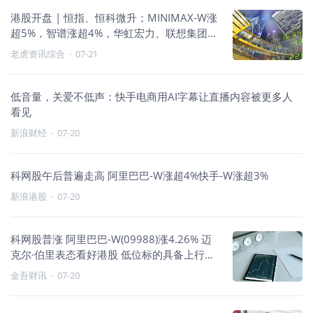
港股开盘 | 恒指、恒科微升；MINIMAX-W涨
超5%，智谱涨超4%，华虹宏力、联想集团涨
近4%
老虎资讯综合
·
07-21
低音量，关爱不低声：快手电商用AI字幕让直播内容被更多人
看见
新浪财经
·
07-20
科网股午后普遍走高 阿里巴巴-W涨超4%快手-W涨超3%
新浪港股
·
07-20
科网股普涨 阿里巴巴-W(09988)涨4.26% 迈
克尔·伯里表态看好港股 低位标的具备上行空
间
金吾财讯
·
07-20