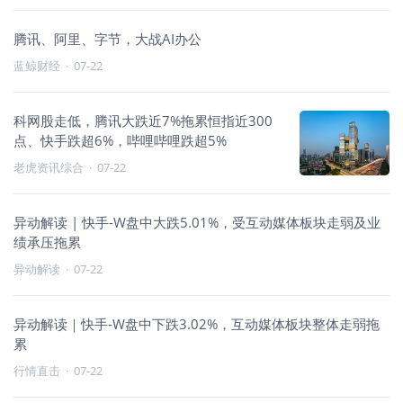
腾讯、阿里、字节，大战AI办公
蓝鲸财经
·
07-22
科网股走低，腾讯大跌近7%拖累恒指近300
点、快手跌超6%，哔哩哔哩跌超5%
老虎资讯综合
·
07-22
异动解读 | 快手-W盘中大跌5.01%，受互动媒体板块走弱及业
绩承压拖累
异动解读
·
07-22
异动解读｜快手-W盘中下跌3.02%，互动媒体板块整体走弱拖
累
行情直击
·
07-22