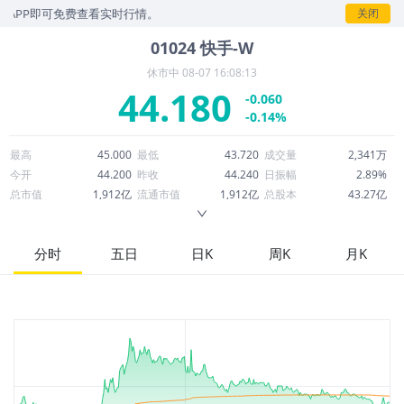
P即可免费查看实时行情。
关闭
01024
快手-W
休市中
08-07 16:08:13
44.180
-0.060
-0.14%
最高
45.000
最低
43.720
成交量
2,341万
今开
44.200
昨收
44.240
日振幅
2.89%
总市值
1,912亿
流通市值
1,912亿
总股本
43.27亿
成交额
10.36亿
换手率
0.54%
流通股本
43.27亿
市净率
2.00
ROE
23.74%
每股收益
4.92
分时
五日
日K
周K
月K
52周最高
91.037
52周最低
39.720
市盈率
8.98
股息
1.15
股息收益率
0.03
ROA
6.46%