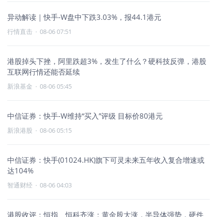
异动解读｜快手-W盘中下跌3.03%，报44.1港元
行情直击
·
08-06 07:51
港股掉头下挫，阿里跌超3%，发生了什么？硬科技反弹，港股
互联网行情还能否延续
新浪基金
·
08-06 05:45
中信证券：快手-W维持“买入”评级 目标价80港元
新浪港股
·
08-06 05:15
中信证券：快手(01024.HK)旗下可灵未来五年收入复合增速或
达104%
智通财经
·
08-06 04:03
港股收评：恒指、恒科齐涨；黄金股大涨，半导体强势，硬件