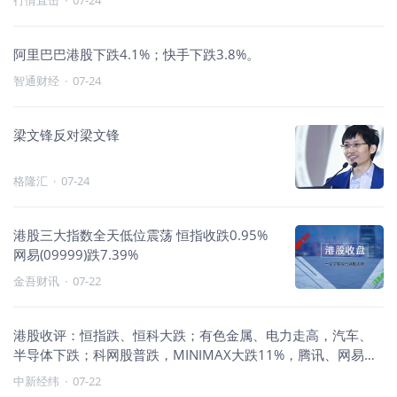
行情直击
·
07-24
阿里巴巴港股下跌4.1%；快手下跌3.8%。
智通财经
·
07-24
梁文锋反对梁文锋
格隆汇
·
07-24
港股三大指数全天低位震荡 恒指收跌0.95%
网易(09999)跌7.39%
金吾财讯
·
07-22
港股收评：恒指跌、恒科大跌；有色金属、电力走高，汽车、
半导体下跌；科网股普跌，MINIMAX大跌11%，腾讯、网易、
快手集体下跌
中新经纬
·
07-22