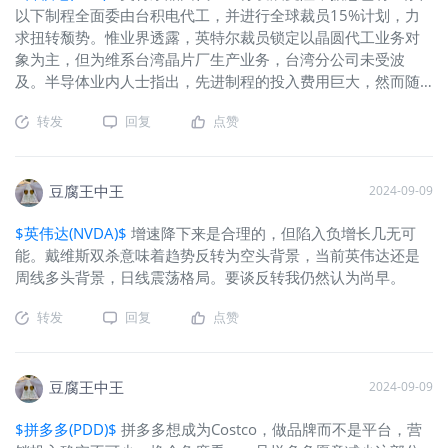
以下制程全面委由台积电代工，并进行全球裁员15%计划，力
求扭转颓势。惟业界透露，英特尔裁员锁定以晶圆代工业务对
象为主，但为维系台湾晶片厂生产业务，台湾分公司未受波
及。半导体业内人士指出，先进制程的投入费用巨大，然而随
着竞争对手逐步落后，渐往“赢者通吃”迈进。英特尔的CPU从
转发
回复
点赞
Lunar Lake 开始将采用“台积电制造”。
豆腐王中王
2024-09-09
$英伟达(NVDA)$
增速降下来是合理的，但陷入负增长几无可
能。戴维斯双杀意味着趋势反转为空头背景，当前英伟达还是
周线多头背景，日线震荡格局。要谈反转我仍然认为尚早。
转发
回复
点赞
豆腐王中王
2024-09-09
$拼多多(PDD)$
拼多多想成为Costco，做品牌而不是平台，营