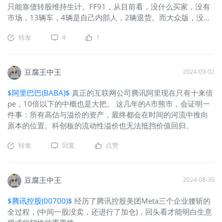
只能靠债转股维持生计。FF91，从目前看，没什么买家，没有
市场，13辆车，4辆是自己内部人，2辆退货。而大众版，没有
两三年，出不来⋯
转发
4
1
豆腐王中王
2024-09-02
$阿里巴巴(BABA)$
真正的互联网公司腾讯阿里现在只有十来倍
pe，10倍以下的中概也是大把。 这几年的A市熊市，会证明一
件事：所有高估与溢价的资产，最终都会在时间的河流中推向
原本的位置。科创板的流动性溢价也无法抵挡价值回归。
转发
回复
点赞
豆腐王中王
2024-08-30
$腾讯控股(00700)$
经历了腾讯控股美团Meta三个企业腰斩的
全过程，(中间一股没卖，还进行了加仓)，回头看才能明白生意