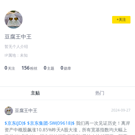
+关注
豆腐王中王
暂无个人介绍
IP属地：
未知
0
156
0
0
关注
粉丝
主题
勋章
主贴
热门
豆腐王中王
2024-09-27
$京东(JD)$
$京东集团-SW(09618)$
我们再一次见证历史！离岸
资产中概股飙涨10.85%昨天A股大涨，所有宽基指数均大幅上