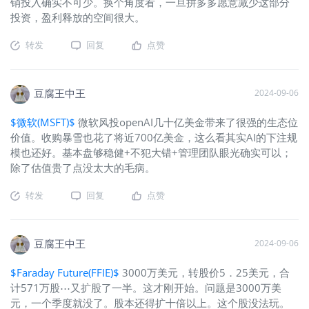
销投入确实不可少。换个角度看，一旦拼多多愿意减少这部分
投资，盈利释放的空间很大。
转发
回复
点赞
豆腐王中王
2024-09-06
$微软(MSFT)$
微软风投openAI几十亿美金带来了很强的生态位
价值。收购暴雪也花了将近700亿美金，这么看其实AI的下注规
模也还好。基本盘够稳健+不犯大错+管理团队眼光确实可以；
除了估值贵了点没太大的毛病。
转发
回复
点赞
豆腐王中王
2024-09-06
$Faraday Future(FFIE)$
3000万美元，转股价5．25美元，合
计571万股⋯又扩股了一半。这才刚开始。问题是3000万美
元，一个季度就没了。股本还得扩十倍以上。这个股没法玩。