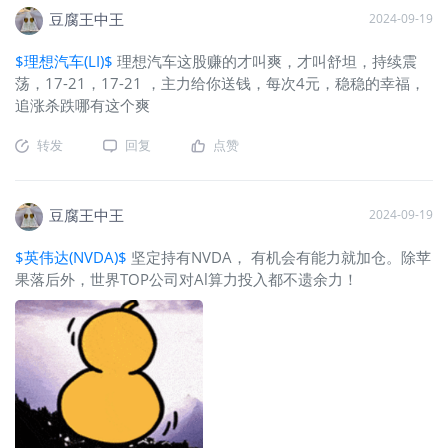
豆腐王中王
2024-09-19
$理想汽车(LI)$
理想汽车这股赚的才叫爽，才叫舒坦，持续震
荡，17-21，17-21 ，主力给你送钱，每次4元，稳稳的幸福，
追涨杀跌哪有这个爽
转发
回复
点赞
豆腐王中王
2024-09-19
$英伟达(NVDA)$
坚定持有NVDA， 有机会有能力就加仓。除苹
果落后外，世界TOP公司对Al算力投入都不遗余力！