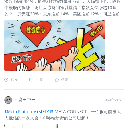
涨超4%或逾4%；恒生科技指数飙涨7%已让人惊掉下巴；隔夜
中概股的飙涨，更让人惊讶到难以置信！指数竟然涨超10%
的？！贝壳涨20%；京东涨超14%，美团涨超12%；阿里涨超
10%，拼多多涨超13%，腾讯涨超9%；只有四个字，难以置
信。
转发
回复
点赞
豆腐王中王
2024-09-24
$Meta Platforms(META)$
META CONNECT，一个很可能被大
大低估的一次大会！AI终端最野的公司崛起！