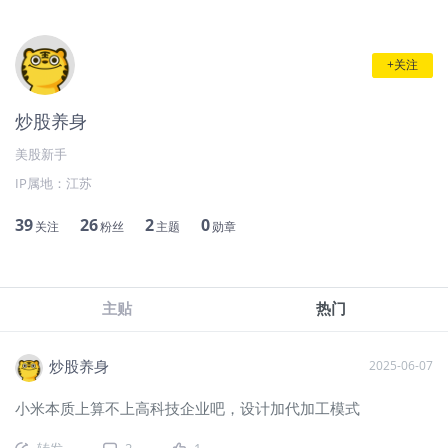
+关注
炒股养身
美股新手
IP属地：
江苏
39
26
2
0
关注
粉丝
主题
勋章
主贴
热门
炒股养身
2025-06-07
小米本质上算不上高科技企业吧，设计加代加工模式
转发
2
1