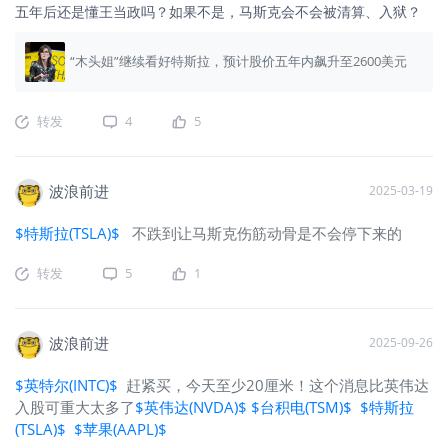
五年后还是懂王当政吗？如果不是，马斯克会不会被清算、入狱？
“木头姐”继续看好特斯拉，预计股价五年内飙升至2600美元
转发
4
5
波浪前进
2025-03-19
$特斯拉(TSLA)$
不跌到让马斯克伤筋动骨是不会停下来的
转发
5
1
波浪前进
2025-09-26
$英特尔(INTC)$
赶紧买，今天至少20厘米！这个消息比英伟达
入股可重大太多了
$英伟达(NVDA)$
$台积电(TSM)$
$特斯拉
(TSLA)$
$苹果(AAPL)$