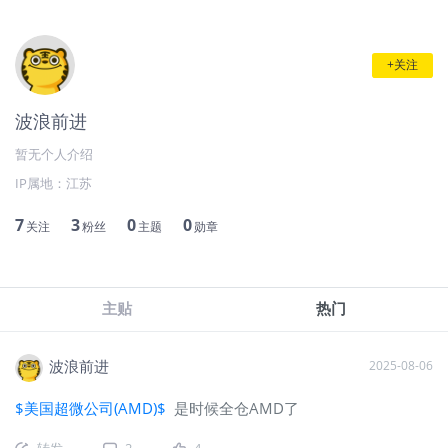
+关注
波浪前进
暂无个人介绍
IP属地：
江苏
7
3
0
0
关注
粉丝
主题
勋章
主贴
热门
波浪前进
2025-08-06
$美国超微公司(AMD)$
是时候全仓AMD了
转发
2
4