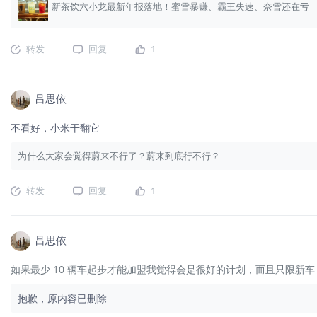
新茶饮六小龙最新年报落地！蜜雪暴赚、霸王失速、奈雪还在亏
转发
回复
1
吕思依
不看好，小米干翻它
为什么大家会觉得蔚来不行了？蔚来到底行不行？
转发
回复
1
吕思依
如果最少 10 辆车起步才能加盟我觉得会是很好的计划，而且只限
抱歉，原内容已删除