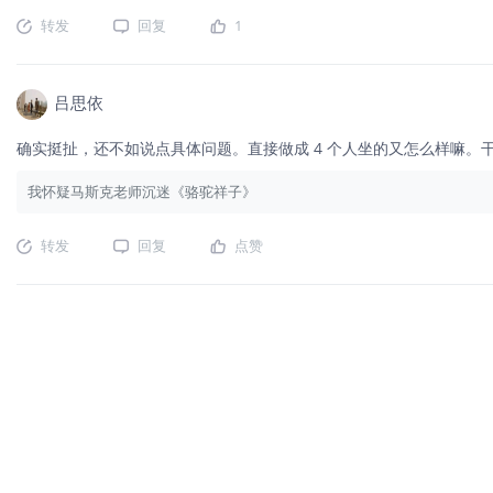
转发
回复
1
吕思依
确实挺扯，还不如说点具体问题。直接做成 4 个人坐的又怎么样嘛。
我怀疑马斯克老师沉迷《骆驼祥子》
转发
回复
点赞