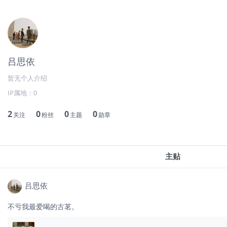
吕思依
暂无个人介绍
IP属地：
0
2
0
0
0
关注
粉丝
主题
勋章
主贴
吕思依
不亏我最爱喝的古茗。