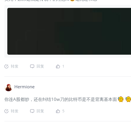
转发
回复
1
Hermione
你连A股都炒，还在纠结10w刀的比特币是不是背离基本面
转发
回复
5