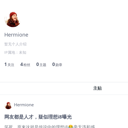
Hermione
暂无个人介绍
IP属地：
未知
1
4
0
0
关注
粉丝
主题
勋章
主贴
Hermione
网友都是人才，疑似理想i8曝光
笑死，原来这就是传说中的理想i8😂毫无违和感