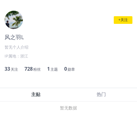
+关注
风之羽L
暂无个人介绍
IP属地：
浙江
33
728
1
0
关注
粉丝
主题
勋章
主贴
热门
暂无数据