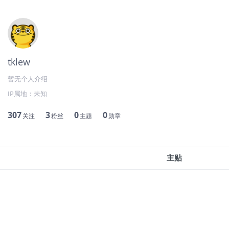
tklew
暂无个人介绍
IP属地：
未知
307
3
0
0
关注
粉丝
主题
勋章
主贴