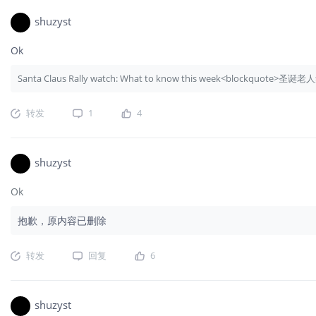
shuzyst
Ok
Santa Claus Rally watch: What to know this week<blockquot
转发
1
4
shuzyst
Ok
抱歉，原内容已删除
转发
回复
6
shuzyst