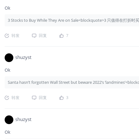
Ok
3 Stocks to Buy While They Are on Sale<blockquote>3 只值得在打
转发
回复
7
shuzyst
Ok
Santa hasn’t forgotten Wall Street but beware 2022’s ‘lan
转发
回复
3
shuzyst
Ok