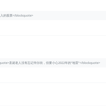
折时买入的股票</blockquote>
dmines’<blockquote>圣诞老人没有忘记华尔街，但要小心2022年的“地雷”</blockquote>