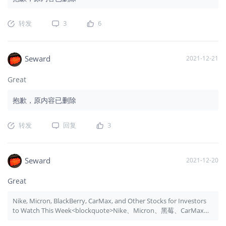
转发
3
6
Seward
2021-12-21
Great
抱歉，原内容已删除
转发
回复
3
Seward
2021-12-20
Great
Nike, Micron, BlackBerry, CarMax, and Other Stocks for Investors
to Watch This Week<blockquote>Nike、Micron、黑莓、CarMax等
本周值得投资者关注的股票</blockquote>