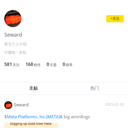
+关注
Seward
暂无个人介绍
IP属地：
未知
581
168
0
0
关注
粉丝
主题
勋章
主贴
热门
Seward
2025-02-20
$Meta Platforms, Inc.(META)$
big winn8ngs