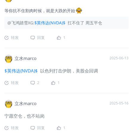
等你抗不住割肉时候，就是大跌的开始
@飞鸿踏雪XG:
$英伟达(NVDA)$
扛不住了 周五平仓
转发
回复
1
立水marco
2025-06-13
$英伟达(NVDA)$
以色列打击伊朗，美股会回调
转发
2
1
立水marco
2025-05-16
宁愿空仓，也不站岗
转发
回复
1