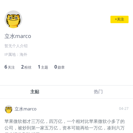
+关注
立水marco
暂无个人介绍
IP属地：
海外
6
2
1
0
关注
粉丝
主题
勋章
主贴
热门
立水marco
04-27
苹果微软都才三万亿，四万亿，一个相对比苹果微软小多了的
公司，被炒到第一家五万亿，资本可能再给一万亿，凑到六万