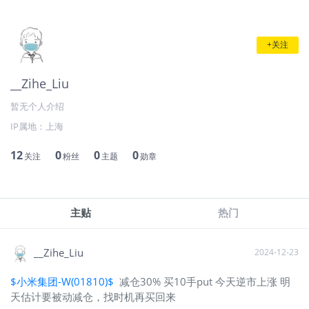
+关注
__Zihe_Liu
暂无个人介绍
IP属地：
上海
12
0
0
0
关注
粉丝
主题
勋章
主贴
热门
__Zihe_Liu
2024-12-23
$小米集团-W(01810)$
减仓30% 买10手put 今天逆市上涨 明
天估计要被动减仓，找时机再买回来