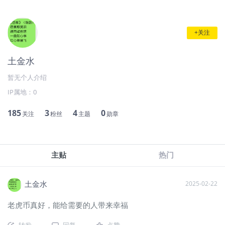
+关注
土金水
暂无个人介绍
IP属地：
0
185
3
4
0
关注
粉丝
主题
勋章
主贴
热门
土金水
2025-02-22
老虎币真好，能给需要的人带来幸福
转发
回复
点赞