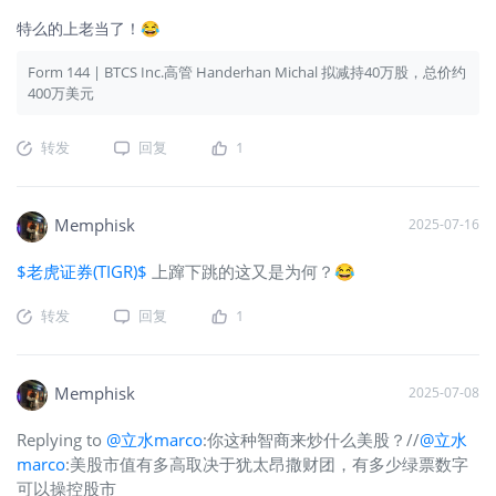
特么的上老当了！😂
Form 144 | BTCS Inc.高管 Handerhan Michal 拟减持40万股，总价约
400万美元
转发
回复
1
Memphisk
2025-07-16
$老虎证券(TIGR)$
上蹿下跳的这又是为何？😂
转发
回复
1
Memphisk
2025-07-08
Replying to
@立水marco
:你这种智商来炒什么美股？//
@立水
marco
:美股市值有多高取决于犹太昂撒财团，有多少绿票数字
可以操控股市