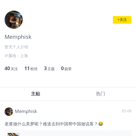
+关注
Memphisk
暂无个人介绍
IP属地：
上海
40
11
3
0
关注
粉丝
主题
勋章
主贴
热门
Memphisk
05-08
老黄做什么美梦呢？难道去到中国帮中国做说客？😂