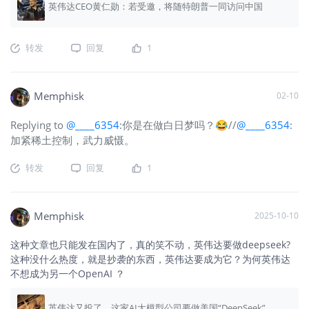
英伟达CEO黄仁勋：若受邀，将随特朗普一同访问中国
转发
回复
1
Memphisk
02-10
Replying to
@____6354
:你是在做白日梦吗？😂//
@____6354
:
加紧稀土控制，武力威慑。
转发
回复
1
Memphisk
2025-10-10
这种文章也只能发在国内了，真的笑不动，英伟达要做deepseek?
这种没什么热度，就是抄袭的东西，英伟达要成为它？为何英伟达
不想成为另一个OpenAI ？
英伟达又投了，这家AI大模型公司要做美国“DeepSeek”