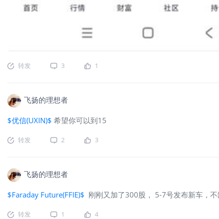
转发
3
1
飞扬的理想者
$优信(UXIN)$
希望你可以到15
转发
2
3
飞扬的理想者
$Faraday Future(FFIE)$
刚刚又加了300股， 5-7号发布新车，不
转发
1
4