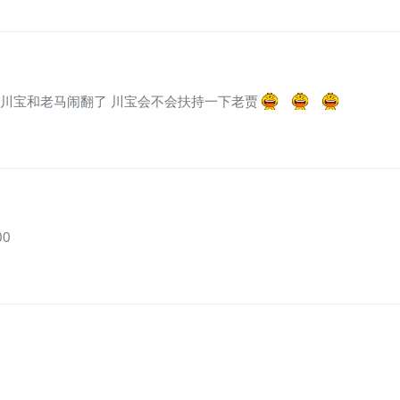
川宝和老马闹翻了 川宝会不会扶持一下老贾
0