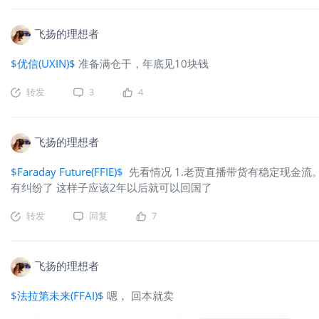
飞扬的理想者
$优信(UXIN)$
准备满仓干，年底见10块钱
转发
3
4
飞扬的理想者
$Faraday Future(FFIE)$
先看情况 1.老贾直播带货有稳定现金流。
有纠纷了 这样子应该2年以后就可以回国了
转发
回复
7
飞扬的理想者
$法拉第未来(FFAI)$
嗯， 回本就卖