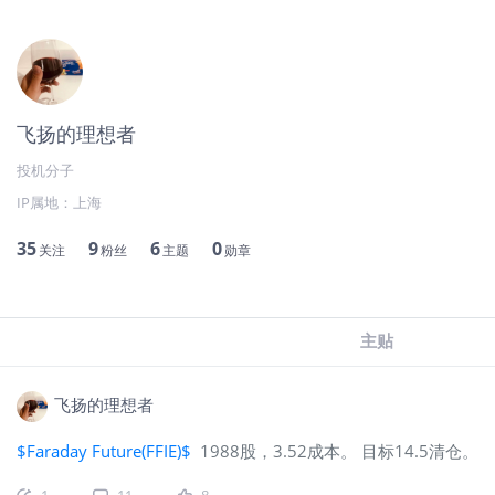
飞扬的理想者
投机分子
IP属地：
上海
35
9
6
0
关注
粉丝
主题
勋章
主贴
飞扬的理想者
$Faraday Future(FFIE)$
1988股，3.52成本。 目标14.5清仓。
1
11
8