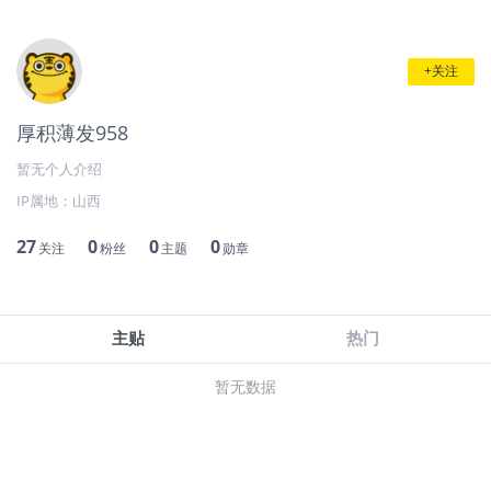
+关注
厚积薄发958
暂无个人介绍
IP属地：
山西
27
0
0
0
关注
粉丝
主题
勋章
主贴
热门
暂无数据