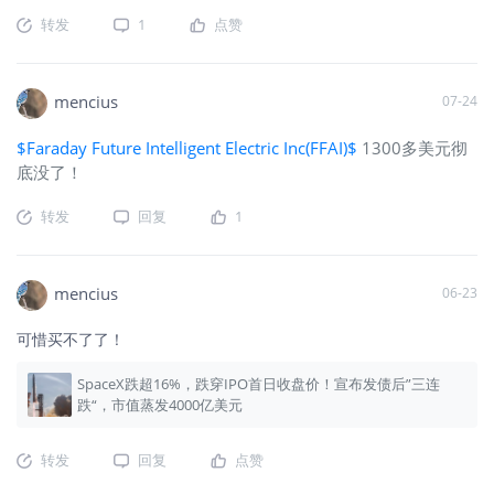
转发
1
点赞
mencius
07-24
$Faraday Future Intelligent Electric Inc(FFAI)$
1300多美元彻
底没了！
转发
回复
1
mencius
06-23
可惜买不了了！
SpaceX跌超16%，跌穿IPO首日收盘价！宣布发债后”三连
跌“，市值蒸发4000亿美元
转发
回复
点赞