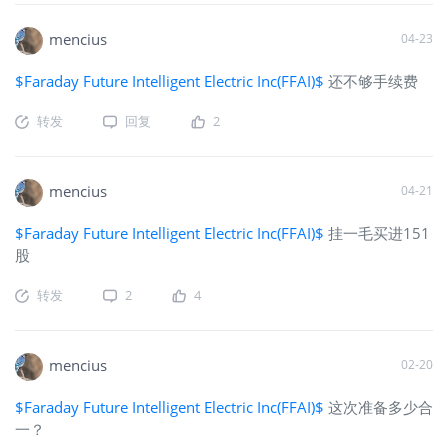
mencius
04-23
$Faraday Future Intelligent Electric Inc(FFAI)$
还不够手续费
转发
回复
2
mencius
04-21
$Faraday Future Intelligent Electric Inc(FFAI)$
挂一毛买进151
股
转发
2
4
mencius
02-20
$Faraday Future Intelligent Electric Inc(FFAI)$
这次准备多少合
一？