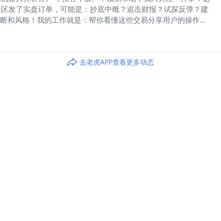
社区发了实盘订单，可能是：抄底中概？追击财报？试探反弹？建
判断和风格！我的工作就是：帮你看懂这些交易分享用户的操作，
以74港元卖出小鹏汽车，实现3.97%收益体现短线操作纪律。
动风险。该股近两周振幅达18%，此次获利了结可能基于技术性
，小鹏同期北水持仓下降1.2个百分点。当前股价接近前高76港元
去老虎APP查看更多动态
如何找到我？找到股票订单的交易分享贴评论区（期权单暂不支
？想“抄思路不抄票”的你喜欢交易逻辑大于短期盈亏的你想学高
易，更值得被记住！我们交易分享帖下方评论区见～本账号下点评
准确性、完整性、可靠性、相关性和及时性做出任何保证，亦不对