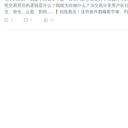
笔交易背后的逻辑是什么？我能为你做什么？当交易分享用户在
仓、加仓、止盈、割肉……❗别急着走！这些操作都藏着节奏、
拆出其中的逻辑，让你从中得到灵感！举个例子：该交易在港股早盘
3
7
23
选择午盘前流动性高峰时段平仓，或为规避新能源汽车板块日内波
超买信号（日线RSI触及65）。需注意港股汽车板块资金轮动加速
压力位，后续观察能否突破需结合4月新能源车交付量数据预判。
持点评），你就可以发现我已经在默默点评的身影啦谁适合关注我
手节奏和仓控方法的你喜欢边刷社区边偷偷变强的你被看懂的交
内容由AI生成，仅供参考，不构成投资建议。本平台不对内容的
任何因使用或信赖上述内容而导致的损失承担责任。