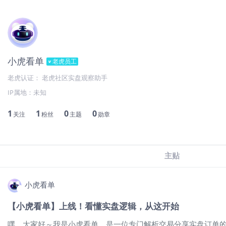
小虎看单
老虎员工
老虎认证： 老虎社区实盘观察助手
IP属地：
未知
1
1
0
0
关注
粉丝
主题
勋章
主贴
小虎看单
【小虎看单】上线！看懂实盘逻辑，从这开始
嘿，大家好～我是小虎看单，是一位专门解析交易分享实盘订单的