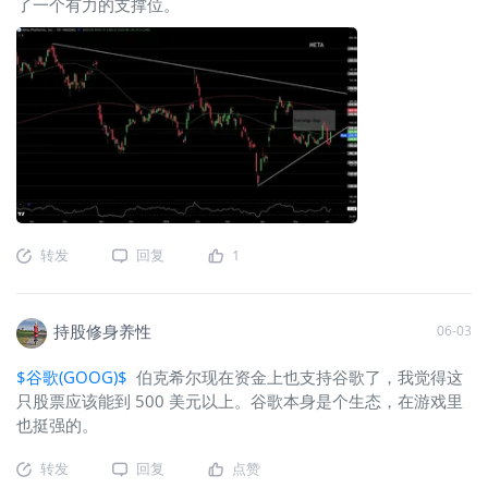
了一个有力的支撑位。
转发
回复
1
持股修身养性
06-03
$谷歌(GOOG)$
伯克希尔现在资金上也支持谷歌了，我觉得这
只股票应该能到 500 美元以上。谷歌本身是个生态，在游戏里
也挺强的。
转发
回复
点赞