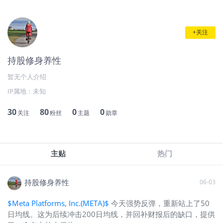
+关注
持股修身养性
暂无个人介绍
IP属地：
未知
30
80
0
0
关注
粉丝
主题
勋章
主贴
热门
持股修身养性
06-03
$Meta Platforms, Inc.(META)$
今天强势反弹，重新站上了50
日均线。这为后续冲击200日均线，并回补财报后的缺口，提供