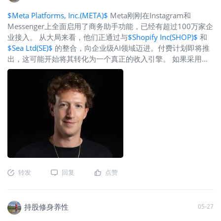
$Meta Platforms, Inc.(META)$
Meta刚刚在Instagram和
Messenger上全面启用了商务助手功能，已经有超过100万家企
业接入。 从大局来看，他们正通过与
$Shopify Inc(SHOP)$
和
$Sea Ltd(SE)$
的整合，向企业级AI领域迈进。付费计划即将推
出，这可能开始将其转化为一个真正的收入引擎。 如果采用率
持续攀升，这可能会在未来几个季度为Meta带来结构性利好。
需要关注的是用户增长与付费转化之间的平衡——这才是真正
的看点。
转发
回复
点赞
持股修身养性
05-27