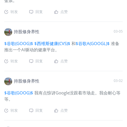
金票。
转发
回复
点赞
持股修身养性
03-05
$谷歌(GOOG)$
$西维斯健康(CVS)$
和
$谷歌A(GOOGL)$
准备
推出一个AI驱动的健康平台。
转发
回复
点赞
持股修身养性
03-02
$谷歌(GOOG)$
我有点惊讶Google没跟着市场走。我会耐心等
等。
转发
回复
点赞