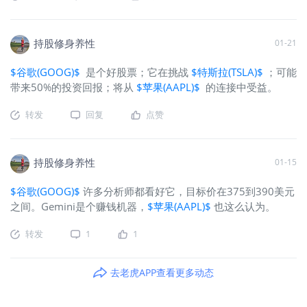
持股修身养性
01-21
$谷歌(GOOG)$
是个好股票；它在挑战
$特斯拉(TSLA)$
；可能
带来50%的投资回报；将从
$苹果(AAPL)$
的连接中受益。
转发
回复
点赞
持股修身养性
01-15
$谷歌(GOOG)$
许多分析师都看好它，目标价在375到390美元
之间。Gemini是个赚钱机器，
$苹果(AAPL)$
也这么认为。
转发
1
1
去老虎APP查看更多动态