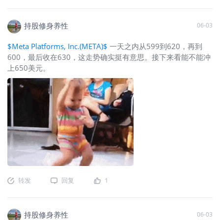
持股修身养性
06-03
$Meta Platforms, Inc.(META)$
一天之内从599到620，再到
600，最后收在630，这走势确实挺有意思。接下来看能不能冲
上650美元。
转发
回复
1
持股修身养性
06-03