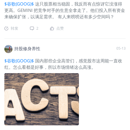
$谷歌(GOOG)$
这只股票相当稳固，我反而有点惊讶它没涨得
更高。GEMINI 把竞争对手的生意全拿走了。他们投入所有资金
来确保扩张，以满足需求。 有人来唠唠还有多少空间吗？
转发
2
点赞
持股修身养性
05-13
$谷歌(GOOG)$
国内那些企业高管们，感觉股市这周能一直收
红。怎么看都是好事，所以市场情绪这么高涨。