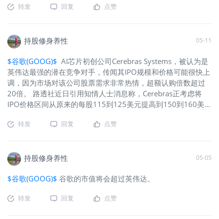
转发
回复
点赞
持股修身养性
05-11
$谷歌(GOOG)$
AI芯片初创公司Cerebras Systems，被认为是
英伟达最强的潜在竞争对手，传闻其IPO规模和价格可能很快上
调，因为市场对该公司股票需求非常热情，超额认购倍数超过
20倍。 路透社近日引用知情人士消息称，Cerebras正考虑将
IPO价格区间从原来的每股115到125美元提高到150到160美
元，并将发行股数从2,800股增加到3,000股。消息来源要求匿
转发
回复
点赞
名，因为信息尚未公开。 基于新价格区间的最高价，Cerebras
将能融资约48亿美元，高于原来条件下的35亿美元。不过，知
情人士指出，相关数字在正式定价前可能还会调整。
持股修身养性
05-05
$谷歌(GOOG)$
谷歌的市值将会超过英伟达。
转发
回复
点赞