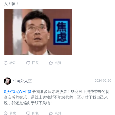
入！咳！
转发
回复
点赞
冲向外太空
2024-02-20
$沃尔玛(WMT)$
长期看多沃尔玛股票！毕竟线下消费带来的切
身实感的娱乐，是线上购物所不能替代的！至少对于我自己来
说，我还是偏向于线下购物！
转发
回复
点赞