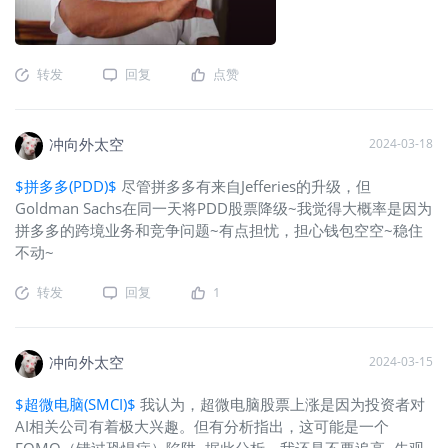
转发
回复
点赞
冲向外太空
2024-03-18
$拼多多(PDD)$
尽管拼多多有来自Jefferies的升级，但
Goldman Sachs在同一天将PDD股票降级~我觉得大概率是因为
拼多多的跨境业务和竞争问题~有点担忧，担心钱包空空~稳住
不动~
转发
回复
1
冲向外太空
2024-03-15
$超微电脑(SMCI)$
我认为，超微电脑股票上涨是因为投资者对
AI相关公司有着极大兴趣。但有分析指出，这可能是一个
FOMO（错过恐惧症）陷阱~据此分析，我还是不要追高~先观