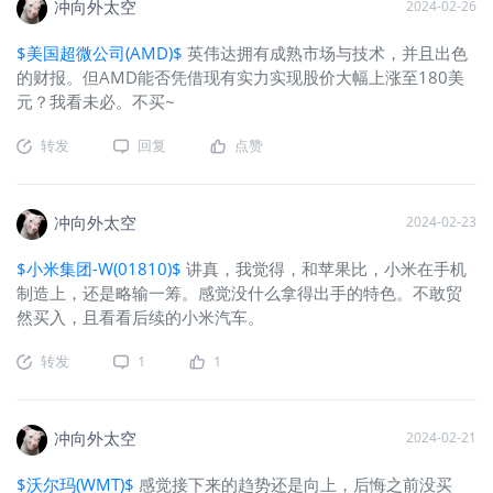
冲向外太空
2024-02-26
$美国超微公司(AMD)$
英伟达拥有成熟市场与技术，并且出色
的财报。但AMD能否凭借现有实力实现股价大幅上涨至180美
元？我看未必。不买~
转发
回复
点赞
冲向外太空
2024-02-23
$小米集团-W(01810)$
讲真，我觉得，和苹果比，小米在手机
制造上，还是略输一筹。感觉没什么拿得出手的特色。不敢贸
然买入，且看看后续的小米汽车。
转发
1
1
冲向外太空
2024-02-21
$沃尔玛(WMT)$
感觉接下来的趋势还是向上，后悔之前没买