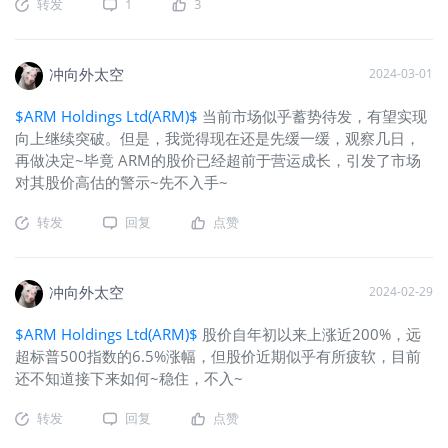
转发
1
3
冲向外太空
2024-03-01
$ARM Holdings Ltd(ARM)$
当前市场似乎蓄势待发，有望实现
向上继续突破。但是，我觉得现在还是先缓一缓，观察几日，
再做决定~毕竟 ARM的股价已经超前于营运成长，引发了市场
对其股价高估的警示~先不入手~
转发
回复
点赞
冲向外太空
2024-02-29
$ARM Holdings Ltd(ARM)$
股价自年初以来上涨近200%，远
超标普500指数的6.5%涨幅，但股价近期似乎有所疲软，目前
还不知道接下来如何~稳住，不入~
转发
回复
点赞