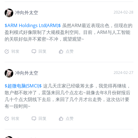
冲向外太空
2024-02-28
$ARM Holdings Ltd(ARM)$
虽然ARM最近表现出色，但现在的
盈利模式好像限制了大规模盈利空间。目前，ARM与人工智能
的关联好似并不紧密~不冲，观望观望~
转发
回复
点赞
冲向外太空
2024-02-27
$超微电脑(SMCI)$
这几天庄家已经吸筹太多，我觉得再继续，
散户都不敢冲了，震荡来回几个点左右~就像去年8月份财报后
几十个点大阴线下去后，来回了几个月才出走势，这次估计要
有一段时间~
转发
回复
点赞