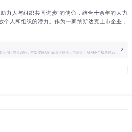
科技助力人与组织共同进步”的使命，结合十余年的人力
释放个人和组织的潜力。作为一家纳斯达克上市企业，
5月中下旬，中概科网股新一轮财报季将正式拉开帷幕。目前腾讯Q1营收同比增9%，净利润大增21%，资本开支达370亿元；阿里巴巴Q1营收小幅增长，云收入同比增长38%，首次披露AI产品收入规模；电话会：AI ARR年底超过300亿元，服务器“没有一张卡是闲置的”，资本支出将超过3800亿元。【阿里财报目前带动华尔街大举看多中国AI，中概指数5月13日大涨，大家觉得现在是布局好时机吗？】