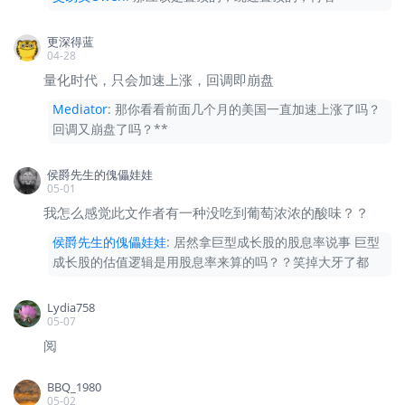
整体股价。
更深得蓝
04-28
那么这个估值突然爆发的原因，我认为有两个：
第
量化时代，只会加速上涨，回调即崩盘
一，就是大科技股的资本支出预期的激增，市场上
Mediator
:
那你看看前面几个月的美国一直加速上涨了吗？
预估的算力需求持续爆发，人们普遍认为未来数据
回调又崩盘了吗？**
中心的建设会虹吸大量的社会资金，并且持续的推
升相关企业的股价走高。这是第一。
侯爵先生的傀儡娃娃
05-01
我怎么感觉此文作者有一种没吃到葡萄浓浓的酸味？？
第二，就是美伊战争造成的霍尔木兹海峡的拥堵造
侯爵先生的傀儡娃娃
:
居然拿巨型成长股的股息率说事 巨型
成了半导体设备生产原材料的短缺，进而造成了芯
成长股的估值逻辑是用股息率来算的吗？？笑掉大牙了都
片组建等成品的风险溢价走高。这俩原因我们一个
一个的分析。
Lydia758
05-07
第一个原因似乎是正确的，大摩目前预计，未来大
阅
科技股公司，这些超大型的算力提供商们会持续增
BBQ_1980
加算力资本支出，目前2026年全年的资本支出预
05-02