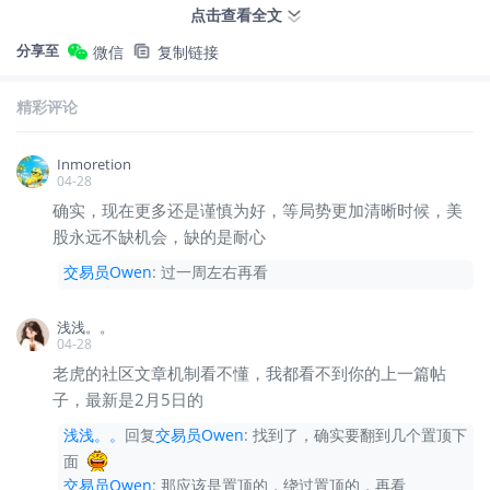
后的大幅回落？
点击查看全文
分享至
微信
复制链接
精彩评论
Inmoretion
04-28
确实，现在更多还是谨慎为好，等局势更加清晰时候，美
股永远不缺机会，缺的是耐心
交易员Owen
:
过一周左右再看
浅浅。。
04-28
我们再看这个图，这个图是SOX费城半导体指数平
老虎的社区文章机制看不懂，我都看不到你的上一篇帖
均每股收益率的预期值走势图，蓝线是Q1的EPS
子，最新是2月5日的
的预期走势图和白线全年EPS的预期走势图，几乎
浅浅。。
回复
交易员Owen
:
找到了，确实要翻到几个置顶下
一致，都是在2026年年初开始爆发，形成几乎90
面
度的拉升，
很显然是这个预期推高了半导体板块的
交易员Owen
:
那应该是置顶的，绕过置顶的，再看