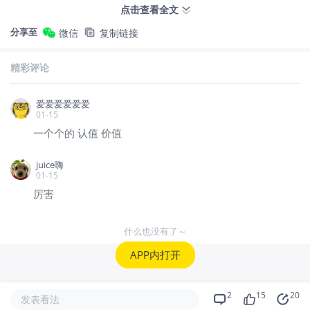
点击查看全文
在他看来，这类龙头当前的估值并不高，反而说
分享至
微信
复制链接
明：
整个黄金行业，并未被市场真正“定价完
成”。
精彩评论
科技不追最热，转向“即将落地”的方向
爱爱爱爱爱爱
01-15
一个个的 认值 价值
相比贵金属的长期配置，科技板块在刘先生的组合
juice嗨
中占比并不算高，更多偏向趋势和阶段性参与。
01-15
厉害
他并不否认 AI 的技术革命意义，但也直言目前的
AI 板块已经相对拥挤。 因此，他把更多注意力放
什么也没有了～
在
智能驾驶相关产业链：
APP内打开
地平线
$地平线机器人-W(09660)$
2
15
20
发表看法
黑芝麻
$黑芝麻智能(02533)$