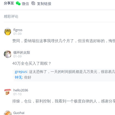
分享至
微信
复制链接
他会使用人工智能工具来辅助基本面和技术面分析
阅读美国、亚洲和欧洲各地的新闻
——并非为了追
精彩评论
“市场上大约80%的信息都是噪音，”他说，
“真正的
flgnss
01-09
高风险，但有规则
赞同，委纳瑞拉这事我埋伏几个月了，但没有选好标的，悔恨…S
循环的太阳
尽管Brad的风格激进，但他交易时并不鲁莽。
01-09
40万全仓买入了期权？
他遵循两条不容置疑的规则：
grepus
:
这太恐怖了，一天的时间损耗都是几万美元，很容易几
钟无
:
你好
•
任何单一持仓都不应超过投资组合的50%
——理想
hello2036
01-10
• 必须获利了结。绝不能因贪婪而无限期持有头寸。
排燥，仓位，获利控制，我看到一个极度自律的人，感谢分
然而，在涉及加密货币等其他资产类别时，Brad
Guohai