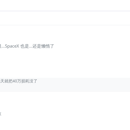
，但依靠自己的判断力来理清各种关联。这种方法也影
逐头条新闻，而是为了识别模式和二阶效应。
技巧在于筛选，直到只剩下20%重要的信息。”
paceX 也是…还是懒惰了
天就把40万损耗没了
情况下应更接近20%，无论信念多么强烈。
享
要保守得多。鉴于加密货币的波动性，他将加密货币敞