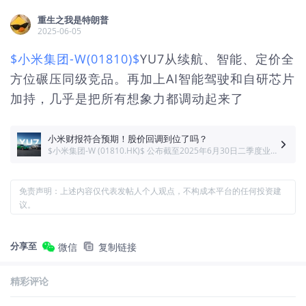
重生之我是特朗普
2025-06-05
$小米集团-W(01810)$
YU7从续航、智能、定价全
方位碾压同级竞品。再加上AI智能驾驶和自研芯片
加持，几乎是把所有想象力都调动起来了
小米财报符合预期！股价回调到位了吗？
$小米集团-W (01810.HK)$ 公布截至2025年6月30日二季度业绩，财报显示：营收1159.56亿元（人民币，下同），同比增长30.5%，市场预期为1149.39亿元；经调整净利润108.31亿元，同比增长75.4%，市场预期为102.27亿元。【小米股价近期持续陷入回调，7月以来自高点​​一度回落超10%​，大家看好小米实现绩后反弹吗？当前股价回调到位了吗？】
免责声明：上述内容仅代表发帖人个人观点，不构成本平台的任何投资建
议。
分享至
微信
复制链接
精彩评论