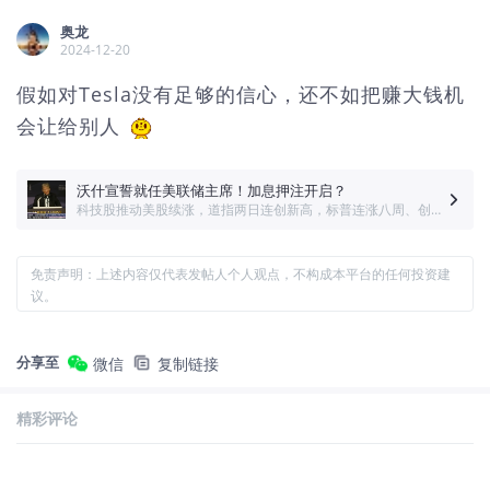
奥龙
2024-12-20
假如对Tesla没有足够的信心，还不如把赚大钱机
会让给别人
沃什宣誓就任美联储主席！加息押注开启？
科技股推动美股续涨，道指两日连创新高，标普连涨八周、创两年多最长连涨周。沃什宣誓就任美联储主席，“新美联储通讯社”：特朗普选沃什本为降息，但市场已开始押注加息。
免责声明：上述内容仅代表发帖人个人观点，不构成本平台的任何投资建
议。
分享至
微信
复制链接
精彩评论