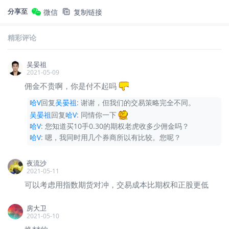
分享至
微信
复制链接
精彩评论
吴晏祖
2021-05-09
佣金不贵啊，你是付不起吗
哈V
回复
吴晏祖
:
谢谢，但我们的交易策略完全不同。
吴晏祖
回复
哈V
:
同情你一下
哈V
:
您知道买10手0.30的期权老虎收多少佣金吗？
哈V
:
嗯，我同时用几个券商所以有比较。您呢？
夜流沙
2021-05-11
可以考虑用指数期货对冲，交易成本比期权和正股更低
房大卫
2021-05-10