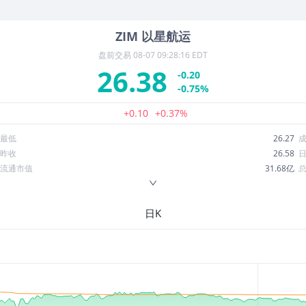
ZIM
以星航运
盘前交易
08-07 09:28:16 EDT
26.38
-0.20
-0.75%
+0.10
+0.37%
最低
26.27
昨收
26.58
流通市值
31.68亿
换手率
1.07%
ROE
2.54%
日K
52周最低
12.33
股息收益率
0.05
R