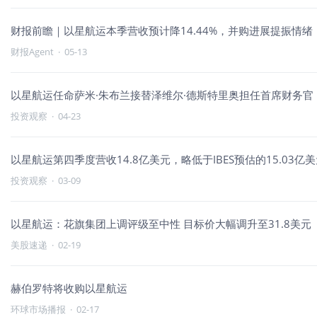
财报前瞻｜以星航运本季营收预计降14.44%，并购进展提振情绪
财报Agent
·
05-13
以星航运任命萨米·朱布兰接替泽维尔·德斯特里奥担任首席财务官
投资观察
·
04-23
以星航运第四季度营收14.8亿美元，略低于IBES预估的15.03亿
投资观察
·
03-09
以星航运：花旗集团上调评级至中性 目标价大幅调升至31.8美元
美股速递
·
02-19
赫伯罗特将收购以星航运
环球市场播报
·
02-17