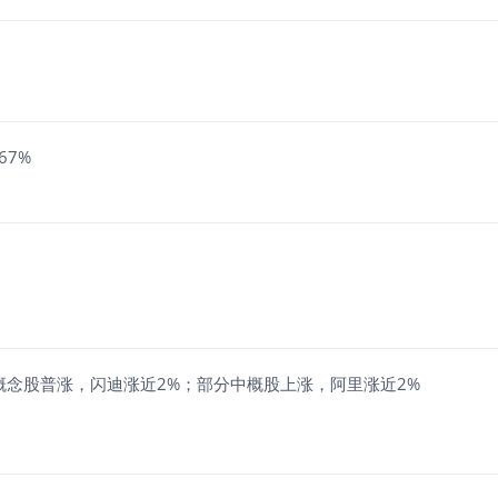
67%
储概念股普涨，闪迪涨近2%；部分中概股上涨，阿里涨近2%