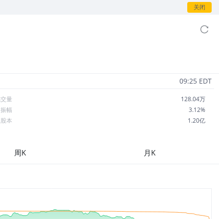
关闭
09:25 EDT
成交量
128.04万
日振幅
3.12%
总股本
1.20亿
流通股本
1.20亿
每股收益
0.81
周K
月K
市盈率
32.46
OA
2.10%