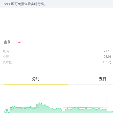
免费查看实时行情。
盘前
26.48
最高
27.10
今开
26.91
总市值
31.78亿
成交额
3,416万
市净率
0.83
分时
五日
52周最高
29.97
股息
1.25