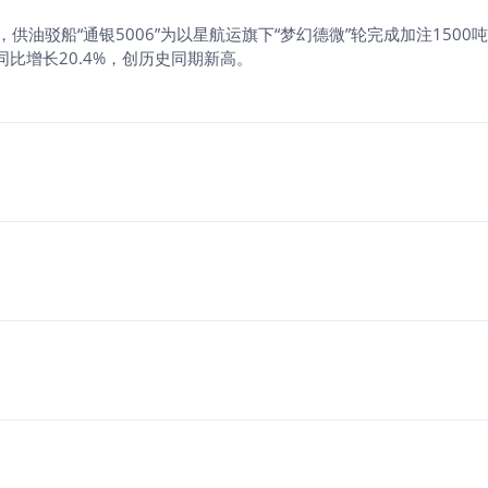
日，供油驳船“通银5006”为以星航运旗下“梦幻德微”轮完成加注15
同比增长20.4%，创历史同期新高。