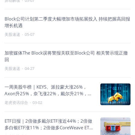
异动解读
·
05-07
Block公司计划第二季度大幅增加市场拓展投入 持续把握高回报
增长机遇
美股速递
·
05-07
加密媒体The Block误将警报关联至Block公司 相关警示现正撤
回
美股速递
·
04-27
一周美股牛榜 | KEYS、派拉蒙大涨26%，
Axon升25%，奈飞涨22%，戴尔升21%，
Block涨20%
老虎资讯综合
·
03-02
ETF日报｜2倍做多戴尔ETF涨近44%；2倍做
多白银ETF涨11%；2倍做多CoreWeave ETF
跌超37%； 防御风格占优