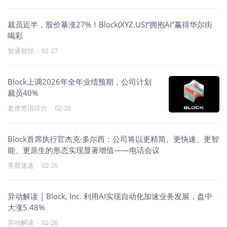
裁员近半，股价暴涨27%！Block(XYZ.US)“拥抱AI”赢得华尔街
喝彩
智通财经
·
02-27
Block上调2026年全年业绩预期，公司计划
裁员40%
老虎资讯综合
·
02-26
Block首席执行官杰克·多尔西：公司将以更精简、更快速、更智
能、更原生的形态实现显著增值——电话会议
美股速递
·
02-26
异动解读 | Block, Inc. 利用AI实现自动化加速业务发展，盘中
大涨5.48%
异动解读
·
02-26