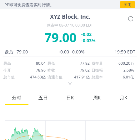
P即可免费查看实时行情。
关闭
XYZ
Block, Inc.
休市中
08-07 16:00:00 EDT
79.00
-0.02
-0.03%
盘后
79.00
+0.00
0.00%
19:59 EDT
最高
80.04
最低
77.92
成交量
600.20万
今开
78.96
昨收
79.02
日振幅
2.68%
总市值
474.63亿
流通市值
417.91亿
总股本
6.01亿
成交额
4.74亿
换手率
1.13%
流通股本
5.29亿
市净率
2.15
ROE
1.61%
每股收益
0.56
分时
五日
日K
周K
月K
52周最高
86.75
52周最低
48.21
市盈率
141.07
股息
0.00
股息收益率
0.00
ROA
2.01%