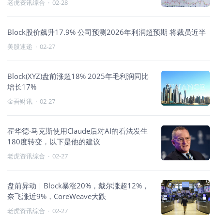
老虎资讯综合
·
02-28
Block股价飙升17.9% 公司预测2026年利润超预期 将裁员近半
美股速递
·
02-27
Block(XYZ)盘前涨超18% 2025年毛利润同比
增长17%
金吾财讯
·
02-27
霍华德·马克斯使用Claude后对AI的看法发生
180度转变，以下是他的建议
老虎资讯综合
·
02-27
盘前异动｜Block暴涨20%，戴尔涨超12%，
奈飞涨近9%，CoreWeave大跌
老虎资讯综合
·
02-27