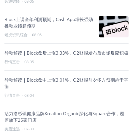
智通财经
·
08-06
Block上调全年利润预期，Cash App增长强劲
推动业绩超预期
老虎资讯综合
·
08-05
异动解读｜Block盘后上涨3.33%，Q2财报发布后市场反应积极
行情直击
·
08-05
异动解读｜Block盘中上涨3.01%，Q2财报前夕多方预期趋于平
衡
行情直击
·
08-04
活力洛杉矶健康品牌Kreation Organic深化与Square合作，覆
盖旗下25家门店
美股速递
·
07-30