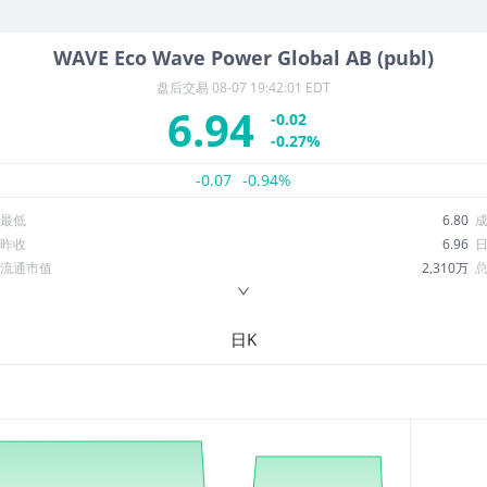
WAVE
Eco Wave Power Global AB (publ)
盘后交易
08-07 19:42:01 EDT
6.94
-0.02
-0.27%
-0.07
-0.94%
最低
6.80
昨收
6.96
流通市值
2,310万
换手率
0.26%
ROE
-62.60%
日K
52周最低
4.52
股息收益率
0.00
R