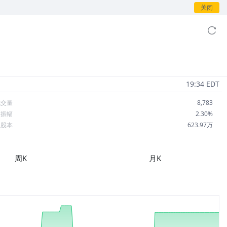
关闭
19:34 EDT
成交量
8,783
日振幅
2.30%
总股本
623.97万
流通股本
332.79万
每股收益
-0.67
周K
月K
市盈率
-10.42
OA
-21.24%