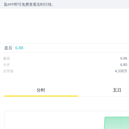
可免费查看实时行情。
盘后
6.88
最高
6.96
今开
6.80
总市值
4,330万
成交额
6.04万
市净率
8.66
分时
五日
52周最高
10.87
股息
0.00