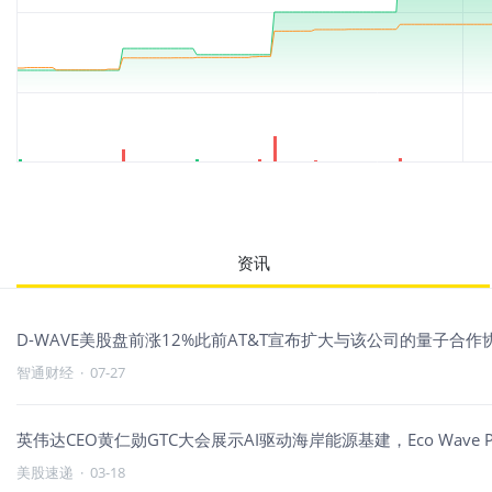
资讯
D-WAVE美股盘前涨12%此前AT&T宣布扩大与该公司的量子合作
智通财经
·
07-27
英伟达CEO黄仁勋GTC大会展示AI驱动海岸能源基建，Eco Wave 
美股速递
·
03-18